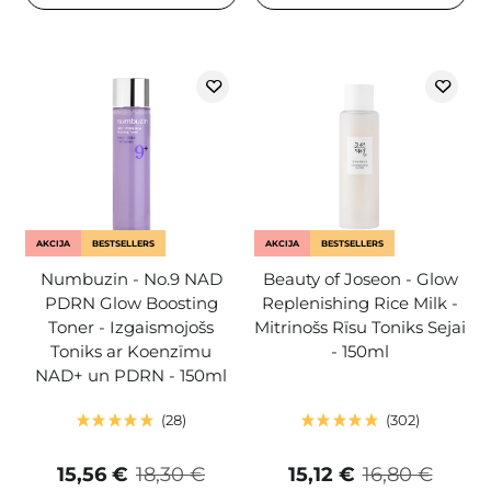
AKCIJA
BESTSELLERS
AKCIJA
BESTSELLERS
Numbuzin - No.9 NAD
Beauty of Joseon - Glow
PDRN Glow Boosting
Replenishing Rice Milk -
Toner - Izgaismojošs
Mitrinošs Rīsu Toniks Sejai
Toniks ar Koenzīmu
- 150ml
NAD+ un PDRN - 150ml
28
302
15,56 €
18,30 €
15,12 €
16,80 €