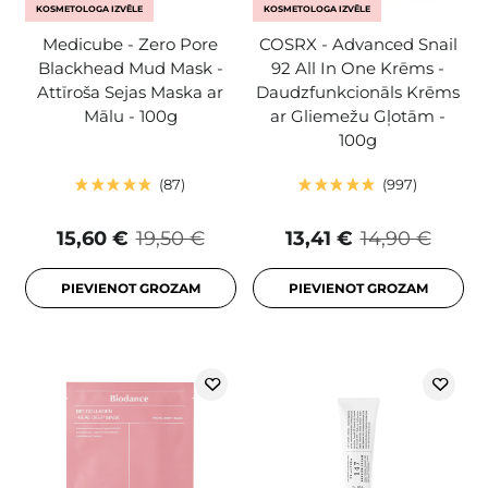
KOSMETOLOGA IZVĒLE
KOSMETOLOGA IZVĒLE
Medicube - Zero Pore
COSRX - Advanced Snail
Blackhead Mud Mask -
92 All In One Krēms -
Attīroša Sejas Maska ar
Daudzfunkcionāls Krēms
Mālu - 100g
ar Gliemežu Gļotām -
100g
87
997
15,60 €
19,50 €
13,41 €
14,90 €
PIEVIENOT GROZAM
PIEVIENOT GROZAM