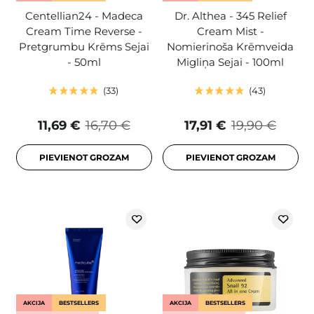
Centellian24 - Madeca
Dr. Althea - 345 Relief
Cream Time Reverse -
Cream Mist -
Pretgrumbu Krēms Sejai
Nomierinoša Krēmveida
- 50ml
Migliņa Sejai - 100ml
33
43
11,69 €
16,70 €
17,91 €
19,90 €
PIEVIENOT GROZAM
PIEVIENOT GROZAM
AKCIJA
BESTSELLERS
AKCIJA
BESTSELLERS