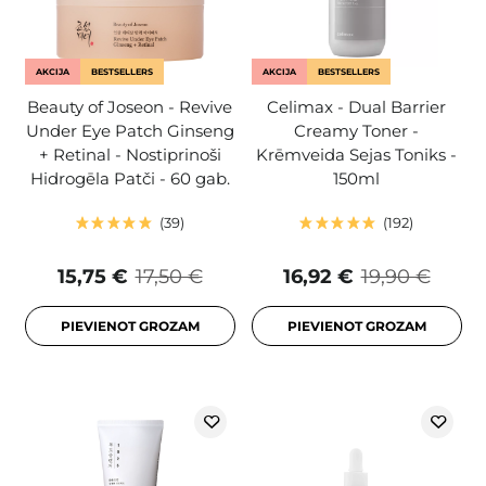
AKCIJA
BESTSELLERS
AKCIJA
BESTSELLERS
Beauty of Joseon - Revive
Celimax - Dual Barrier
Under Eye Patch Ginseng
Creamy Toner -
+ Retinal - Nostiprinoši
Krēmveida Sejas Toniks -
Hidrogēla Patči - 60 gab.
150ml
39
192
15,75 €
17,50 €
16,92 €
19,90 €
PIEVIENOT GROZAM
PIEVIENOT GROZAM