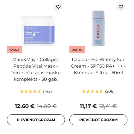
AKCIJA
AKCIJA
Mary&May - Collagen
Tocobo - Bio Watery Sun
Peptide Vital Mask -
Cream - SPF50 PA++++ -
Tvirtinošu sejas masku
Krēms ar Filtru - 50ml
komplekts - 30 gab.
143
206
12,60 €
14,00 €
11,17 €
12,41 €
PIEVIENOT GROZAM
PIEVIENOT GROZAM