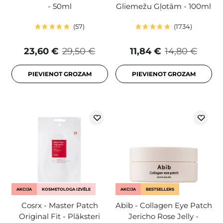
- 50ml
Gliemežu Gļotām - 100ml
57
1734
23,60 €
29,50 €
11,84 €
14,80 €
PIEVIENOT GROZAM
PIEVIENOT GROZAM
AKCIJA
KOSMETOLOGA IZVĒLE
AKCIJA
BESTSELLERS
Cosrx - Master Patch
Abib - Collagen Eye Patch
Original Fit - Plāksteri
Jericho Rose Jelly -