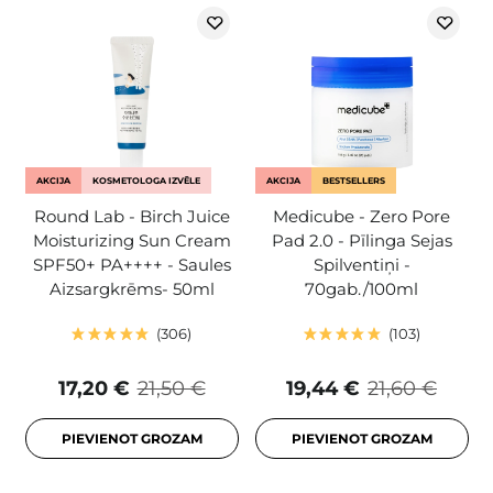
AKCIJA
KOSMETOLOGA IZVĒLE
AKCIJA
BESTSELLERS
Round Lab - Birch Juice
Medicube - Zero Pore
Moisturizing Sun Cream
Pad 2.0 - Pīlinga Sejas
SPF50+ PA++++ - Saules
Spilventiņi -
Aizsargkrēms- 50ml
70gab./100ml
306
103
17,20 €
21,50 €
19,44 €
21,60 €
PIEVIENOT GROZAM
PIEVIENOT GROZAM