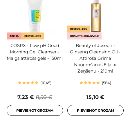
BESTSELLERS
AKCIJA
BESTSELLERS
KOSMETOLOGA IZVĒLE
COSRX - Low pH Good
Beauty of Joseon -
Morning Gel Cleanser -
Ginseng Cleansing Oil -
Maigs attīrošs gels - 150ml
Attīroša Grima
Noņemšanas Eļļa ar
Žeņšeņu - 210ml
1045
584
7,23 €
8,50 €
15,10 €
PIEVIENOT GROZAM
PIEVIENOT GROZAM