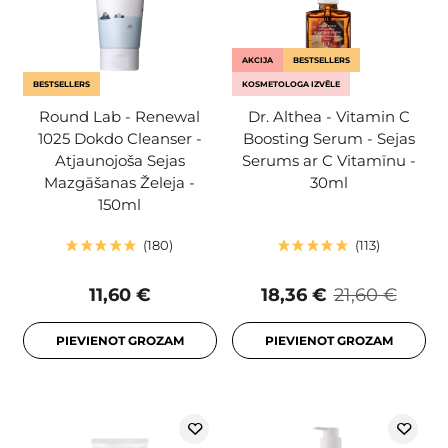
AKCIJA
BESTSELLERS
BESTSELLERS
KOSMETOLOGA IZVĒLE
Round Lab - Renewal
Dr. Althea - Vitamin C
1025 Dokdo Cleanser -
Boosting Serum - Sejas
Atjaunojoša Sejas
Serums ar C Vitamīnu -
Mazgāšanas Želeja -
30ml
150ml
180
113
11,60 €
18,36 €
21,60 €
PIEVIENOT GROZAM
PIEVIENOT GROZAM