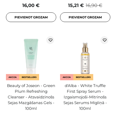
16,00 €
15,21 €
16,90 €
PIEVIENOT GROZAM
PIEVIENOT GROZAM
AKCIJA
BESTSELLERS
AKCIJA
BESTSELLERS
Beauty of Joseon - Green
d'Alba - White Truffle
Plum Refreshing
First Spray Serum -
Cleanser - Atsvaidzinošs
Izgaismojoši-Mitrinošs
Sejas Mazgāšanas Gels -
Sejas Serums Migliņā -
100ml
100ml