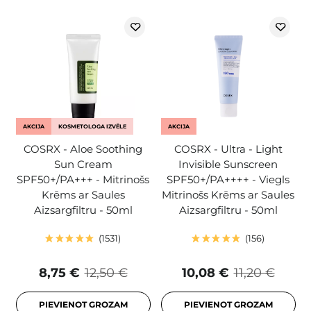
AKCIJA
KOSMETOLOGA IZVĒLE
AKCIJA
COSRX - Aloe Soothing
COSRX - Ultra - Light
Sun Cream
Invisible Sunscreen
SPF50+/PA+++ - Mitrinošs
SPF50+/PA++++ - Viegls
Krēms ar Saules
Mitrinošs Krēms ar Saules
Aizsargfiltru - 50ml
Aizsargfiltru - 50ml
1531
156
8,75 €
12,50 €
10,08 €
11,20 €
PIEVIENOT GROZAM
PIEVIENOT GROZAM