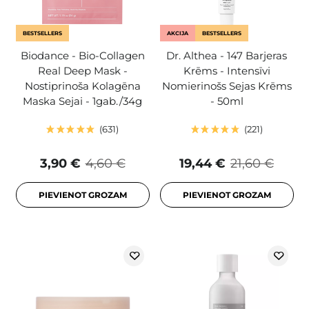
BESTSELLERS
AKCIJA
BESTSELLERS
Biodance - Bio-Collagen
Dr. Althea - 147 Barjeras
Real Deep Mask -
Krēms - Intensīvi
Nostiprinoša Kolagēna
Nomierinošs Sejas Krēms
Maska Sejai - 1gab./34g
- 50ml
631
221
3,90 €
4,60 €
19,44 €
21,60 €
PIEVIENOT GROZAM
PIEVIENOT GROZAM