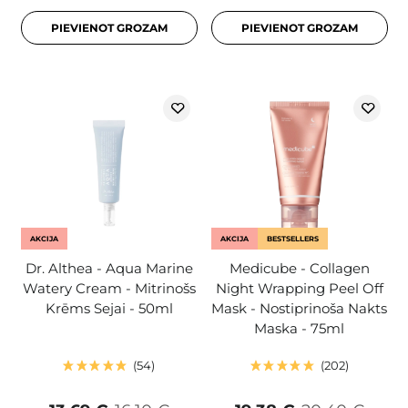
PIEVIENOT GROZAM
PIEVIENOT GROZAM
AKCIJA
AKCIJA
BESTSELLERS
Dr. Althea - Aqua Marine
Medicube - Collagen
Watery Cream - Mitrinošs
Night Wrapping Peel Off
Krēms Sejai - 50ml
Mask - Nostiprinoša Nakts
Maska - 75ml
54
202