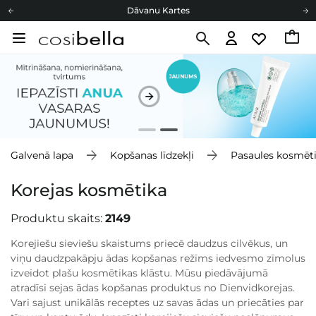
Cosibella lojalitātes programma
Bezmaskas piegāde no 49,00 €
Dāvanu Kartes
Cosibella lojalitātes programma
Bezmaskas piegāde no 49,00 €
Dāvanu Kartes
Galvenā lapa
Kopšanas līdzekļi
Pasaules kosmēt
Korejas kosmētika
Produktu skaits:
2149
Korejiešu sieviešu skaistums priecē daudzus cilvēkus, un
viņu daudzpakāpju ādas kopšanas režīms iedvesmo zīmolus
izveidot plašu kosmētikas klāstu. Mūsu piedāvājumā
atradīsi sejas ādas kopšanas produktus no Dienvidkorejas.
Vari sajust unikālās receptes uz savas ādas un priecāties par