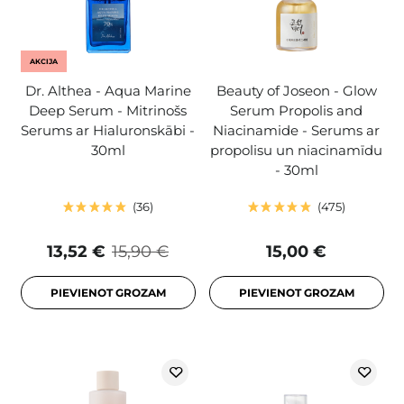
AKCIJA
Dr. Althea - Aqua Marine
Beauty of Joseon - Glow
Deep Serum - Mitrinošs
Serum Propolis and
Serums ar Hialuronskābi -
Niacinamide - Serums ar
30ml
propolisu un niacinamīdu
- 30ml
36
475
13,52 €
15,90 €
15,00 €
PIEVIENOT GROZAM
PIEVIENOT GROZAM