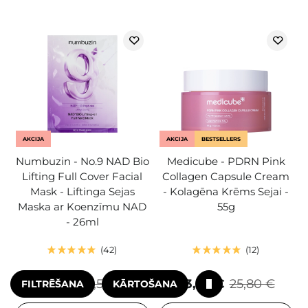
AKCIJA
AKCIJA
BESTSELLERS
Numbuzin - No.9 NAD Bio
Medicube - PDRN Pink
Lifting Full Cover Facial
Collagen Capsule Cream
Mask - Liftinga Sejas
- Kolagēna Krēms Sejai -
Maska ar Koenzīmu NAD
55g
- 26ml
42
12
4,40 €
5,50 €
23,22 €
25,80 €
FILTRĒŠANA
KĀRTOŠANA