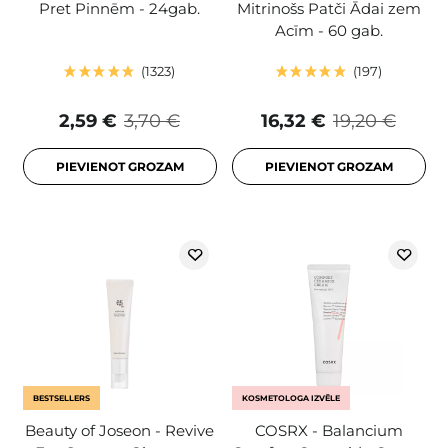
Pret Pinnēm - 24gab.
Mitrinošs Patči Ādai zem
Acīm - 60 gab.
1323
197
2,59 €
3,70 €
16,32 €
19,20 €
PIEVIENOT GROZAM
PIEVIENOT GROZAM
BESTSELLERS
KOSMETOLOGA IZVĒLE
Beauty of Joseon - Revive
COSRX - Balancium