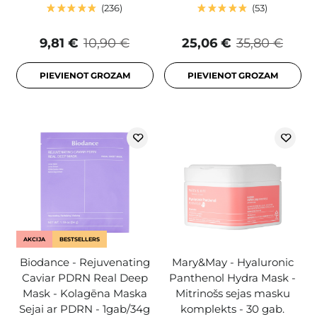
236
53
9,81 €
10,90 €
25,06 €
35,80 €
PIEVIENOT GROZAM
PIEVIENOT GROZAM
AKCIJA
BESTSELLERS
Biodance - Rejuvenating
Mary&May - Hyaluronic
Caviar PDRN Real Deep
Panthenol Hydra Mask -
Mask - Kolagēna Maska
Mitrinošs sejas masku
Sejai ar PDRN - 1gab/34g
komplekts - 30 gab.