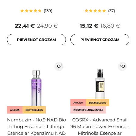
139
37
22,41 €
24,90 €
15,12 €
16,80 €
PIEVIENOT GROZAM
PIEVIENOT GROZAM
AKCIJA
BESTSELLERS
AKCIJA
BESTSELLERS
KOSMETOLOGA IZVĒLE
Numbuzin - No.9 NAD Bio
COSRX - Advanced Snail
Lifting Essence - Liftinga
96 Mucin Power Essence -
Esence ar Koenzīmu NAD
Mitrinoša Esence ar