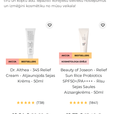
tīru un koptu ādu. Iepazīsti korejiešu sieviešu noslēpumus
un izmēģini kosmētiku no mūsu veikala!
AKCIJA
BESTSELLERS
AKCIJA
BESTSELLERS
KOSMETOLOGA IZVĒLE
Dr. Althea - 345 Relief
Beauty of Joseon - Relief
Cream - Atjaunojošs Sejas
Sun Rice Probiotics
Krēms - 50ml
SPF50+/PA++++ - Rīsu
Sejas Saules
Aizsargkrēms - 50ml
738
1841