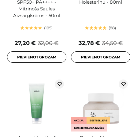
SPF50+ PA++++ -
Holesterīnu - 80ml
Mitrinošs Saules
Aizsargkrēms - 50ml
195
88
27,20 €
32,00 €
32,78 €
34,50 €
PIEVIENOT GROZAM
PIEVIENOT GROZAM
AKCIJA
BESTSELLERS
KOSMETOLOGA IZVĒLE