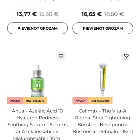
13,77 €
15,30 €
16,65 €
18,50 €
PIEVIENOT GROZAM
PIEVIENOT GROZAM
AKCIJA
BESTSELLERS
AKCIJA
BESTSELLERS
Anua - Azelaic Acid 10
Celimax - The Vita-A
Hyaluron Redness
Retinal Shot Tightening
Soothing Serum - Serums
Booster - Nostiprinošs
ar Azelainskābi un
Būsteris ar Retinālu - 15ml
Hialuronskābi - 30ml