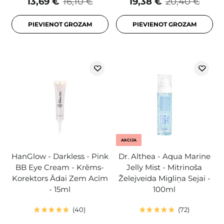
13,69 €
16,10 €
19,38 €
20,40 €
PIEVIENOT GROZAM
PIEVIENOT GROZAM
AKCIJA
HanGlow - Darkless - Pink
Dr. Althea - Aqua Marine
BB Eye Cream - Krēms-
Jelly Mist - Mitrinoša
Korektors Ādai Zem Acīm
Želejveida Migliņa Sejai -
- 15ml
100ml
40
72