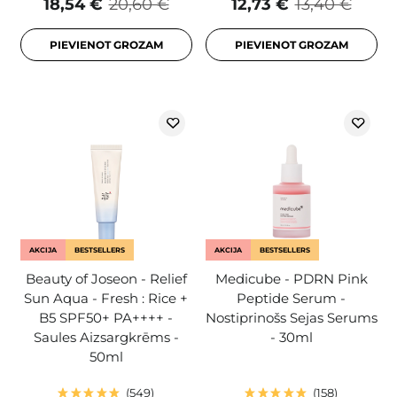
18,54 €
20,60 €
12,73 €
13,40 €
PIEVIENOT GROZAM
PIEVIENOT GROZAM
AKCIJA
BESTSELLERS
AKCIJA
BESTSELLERS
Beauty of Joseon - Relief
Medicube - PDRN Pink
Sun Aqua - Fresh : Rice +
Peptide Serum -
B5 SPF50+ PA++++ -
Nostiprinošs Sejas Serums
Saules Aizsargkrēms -
- 30ml
50ml
549
158