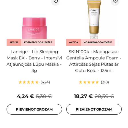
AKCIJA
KOSMETOLOGA IZVĒLE
AKCIJA
KOSMETOLOGA IZVĒLE
Laneige - Lip Sleeping
SKIN1004 - Madagascar
Mask EX - Berry - Intensīvi
Centella Ampoule Foam -
Atjaunojoša Lūpu Maska -
Attīrošas Sejas Putas ar
3g
Gotu Kolu - 125ml
424
218
4,24 €
5,30 €
18,27 €
20,30 €
PIEVIENOT GROZAM
PIEVIENOT GROZAM