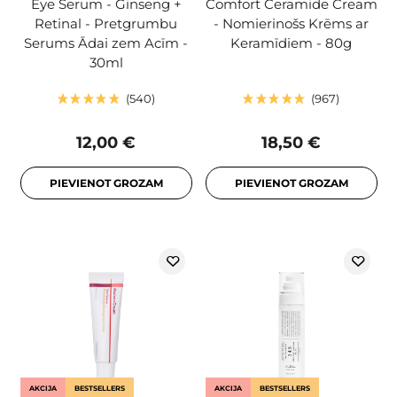
Eye Serum - Ginseng +
Comfort Ceramide Cream
Retinal - Pretgrumbu
- Nomierinošs Krēms ar
Serums Ādai zem Acīm -
Keramīdiem - 80g
30ml
540
967
12,00 €
18,50 €
PIEVIENOT GROZAM
PIEVIENOT GROZAM
AKCIJA
BESTSELLERS
AKCIJA
BESTSELLERS