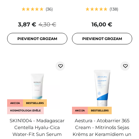
36
138
3,87 €
4,30 €
16,00 €
PIEVIENOT GROZAM
PIEVIENOT GROZAM
AKCIJA
BESTSELLERS
KOSMETOLOGA IZVĒLE
AKCIJA
BESTSELLERS
SKIN1004 - Madagascar
Aestura - Atobarrier 365
Centella Hyalu-Cica
Cream - Mitrinošs Sejas
Water-Fit Sun Serum
Krēms ar Keramīdiem un