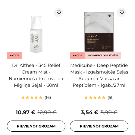
AKCIJA
AKCIJA
KOSMETOLOGA IZVĒLE
Dr. Althea - 345 Relief
Medicube - Deep Peptide
Cream Mist -
Mask - Izgaismojoša Sejas
Nomierinoša Krēmveida
Auduma Maska ar
Migliņa Sejai - 60ml
Peptīdiem - 1gab./27ml
16
51
10,97 €
12,90 €
3,54 €
5,90 €
PIEVIENOT GROZAM
PIEVIENOT GROZAM