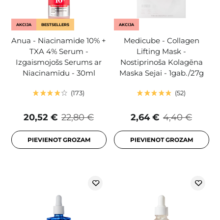
AKCIJA
BESTSELLERS
AKCIJA
Anua - Niacinamide 10% +
Medicube - Collagen
TXA 4% Serum -
Lifting Mask -
Izgaismojošs Serums ar
Nostiprinoša Kolagēna
Niacinamīdu - 30ml
Maska Sejai - 1gab./27g
173
52
20,52 €
22,80 €
2,64 €
4,40 €
PIEVIENOT GROZAM
PIEVIENOT GROZAM