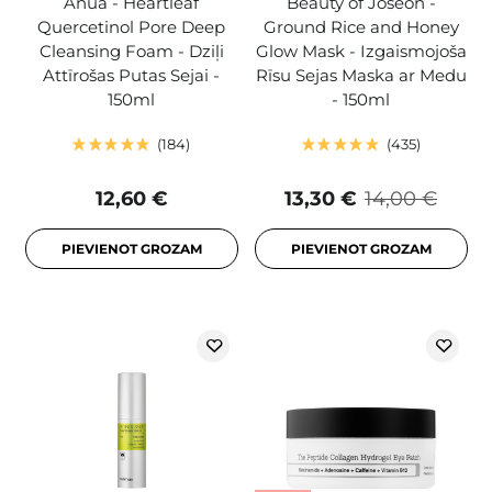
Anua - Heartleaf
Beauty of Joseon -
Quercetinol Pore Deep
Ground Rice and Honey
Cleansing Foam - Dziļi
Glow Mask - Izgaismojoša
Attīrošas Putas Sejai -
Rīsu Sejas Maska ar Medu
150ml
- 150ml
184
435
12,60 €
13,30 €
14,00 €
PIEVIENOT GROZAM
PIEVIENOT GROZAM