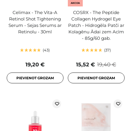
AKCIJA
Celimax - The Vita-A
COSRX - The Peptide
Retinol Shot Tightening
Collagen Hydrogel Eye
Serum - Sejas Serums ar
Patch - Hidrogēla Patči ar
Retinolu - 30ml
Kolagēnu Ādai zem Acīm
- 85g/60 gab.
43
37
19,20 €
15,52 €
19,40 €
PIEVIENOT GROZAM
PIEVIENOT GROZAM