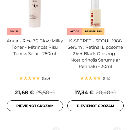
AKCIJA
AKCIJA
BESTSELLERS
Anua - Rice 70 Glow Milky
K-SECRET - SEOUL 1988
Toner - Mitrinošs Rīsu
Serum : Retinal Liposome
Toniks Sejai - 250ml
2% + Black Ginseng -
Nostiprinošs Serums ar
Retinālu - 30ml
126
116
21,68 €
25,50 €
17,34 €
20,40 €
PIEVIENOT GROZAM
PIEVIENOT GROZAM