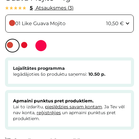
5
Atsauksmes
3
01 Like Guava Mojito
10,50 €
Lojalitātes programma
Iegādājoties šo produktu saņemsi:
10.50
p.
Apmaini punktus pret produktiem.
Lai to izdarītu,
pieslēdzies savam kontam
. Ja Tev vēl
nav konta,
reģistrējies
un apmaini punktus pret
produktiem.