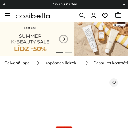
Dāvanu Kartes
Cosibella lojalitātes programma
Bezmaskas piegāde no 49,00 €
Dāvanu Kartes
Galvenā lapa
Kopšanas līdzekļi
Pasaules kosmēt