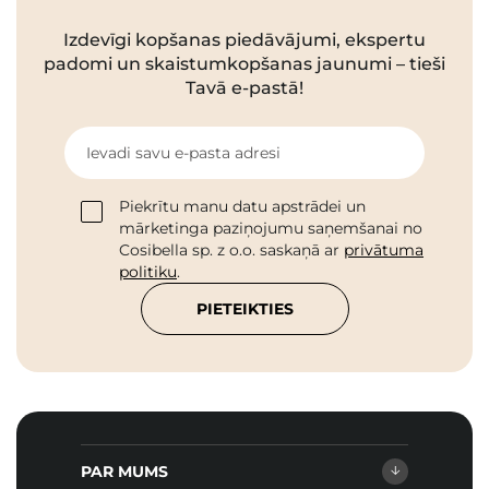
Izdevīgi kopšanas piedāvājumi, ekspertu
padomi un skaistumkopšanas jaunumi – tieši
Tavā e-pastā!
Ievadi savu e-pasta adresi
Piekrītu manu datu apstrādei un
mārketinga paziņojumu saņemšanai no
Cosibella sp. z o.o. saskaņā ar
privātuma
politiku
.
PIETEIKTIES
PAR MUMS