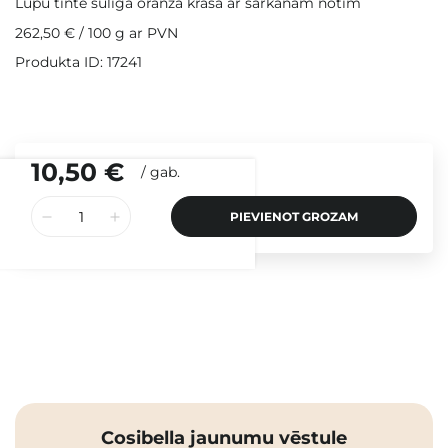
Lūpu tinte sulīgā oranžā krāsā ar sarkanām notīm
262,50 €
/
100 g
ar PVN
Produkta ID: 17241
10,50 €
/
gab.
PIEVIENOT GROZAM
Cosibella jaunumu vēstule