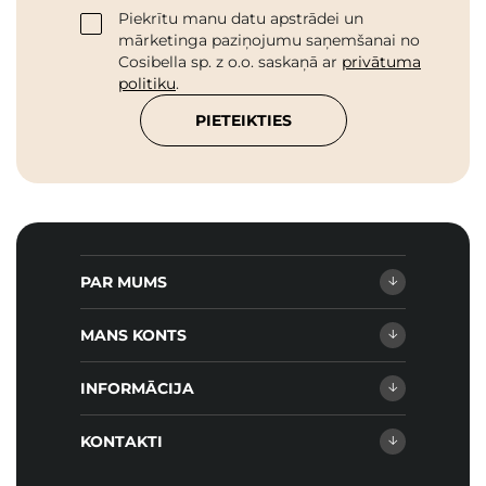
Piekrītu manu datu apstrādei un
mārketinga paziņojumu saņemšanai no
Cosibella sp. z o.o. saskaņā ar
privātuma
politiku
.
PIETEIKTIES
PAR MUMS
MANS KONTS
INFORMĀCIJA
KONTAKTI