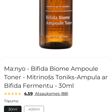
Ma:nyo - Bifida Biome Ampoule
Toner - Mitrinošs Toniks-Ampula ar
Bifida Fermentu - 30ml
4.59
Atsauksmes
88
Tilpums:
30ml
400ml