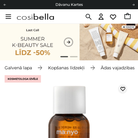
Dāvanu Kartes
Cosibella lojalitātes programma
Bezmaskas piegāde no 49,00 €
Dāvanu Kartes
Galvenā lapa
Kopšanas līdzekļi
Ādas vajadzības
KOSMETOLOGA IZVĒLE