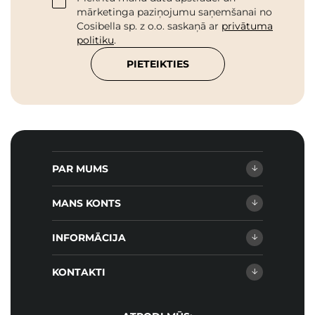
mārketinga paziņojumu saņemšanai no
Cosibella sp. z o.o. saskaņā ar
privātuma
politiku
.
PIETEIKTIES
PAR MUMS
MANS KONTS
INFORMĀCIJA
KONTAKTI