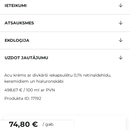
IETEIKUMI
ATSAUKSMES
EKOLOĢIJA
UZDOT JAUTĀJUMU
Acu krēms ar divkārši iekapsulētu 0,1% retinaldehīdu,
keramīdiem un hialuronskābi
498,67 €
/
100 ml
ar PVN
Produkta ID: 17192
74,80 €
/
gab.