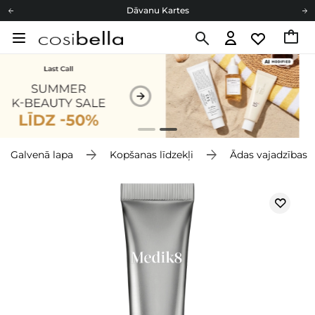
Dāvanu Kartes
Cosibella lojalitātes programma
Bezmaskas piegāde no 49,00 €
Dāvanu Kartes
Galvenā lapa
Kopšanas līdzekļi
Ādas vajadzības