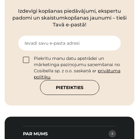
Izdevīgi kopšanas piedāvājumi, ekspertu
padomi un skaistumkopšanas jaunumi – tieši
Tavā e-pastā!
Ievadi savu e-pasta adresi
Piekrītu manu datu apstrādei un
mārketinga paziņojumu saņemšanai no
Cosibella sp. z o.o. saskaņā ar
privātuma
politiku
.
PIETEIKTIES
PAR MUMS