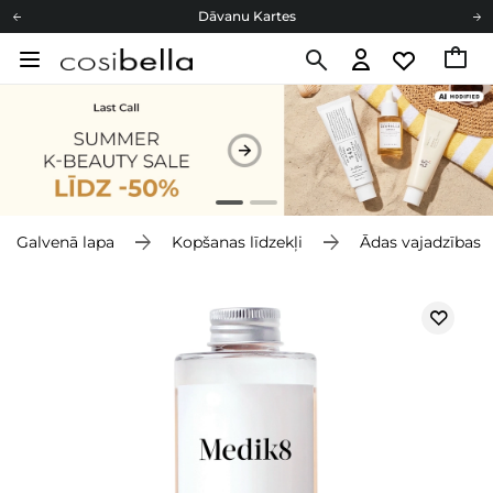
Dāvanu Kartes
Cosibella lojalitātes programma
Bezmaskas piegāde no 49,00 €
Dāvanu Kartes
Galvenā lapa
Kopšanas līdzekļi
Ādas vajadzības