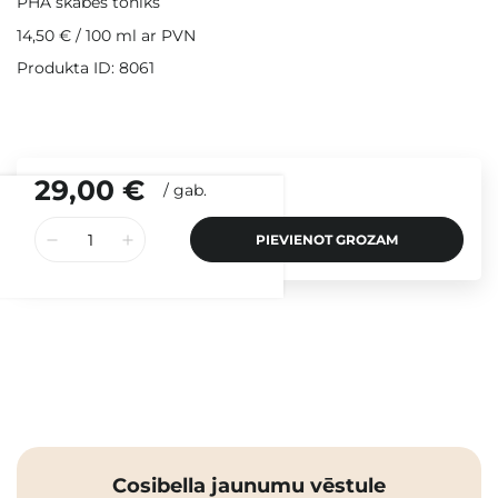
PHA skābes toniks
14,50 €
/
100 ml
ar PVN
Produkta ID: 8061
29,00 €
/
gab.
PIEVIENOT GROZAM
Cosibella jaunumu vēstule