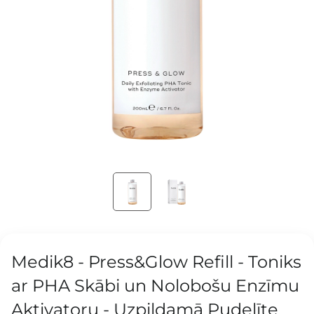
Medik8 - Press&Glow Refill - Toniks
ar PHA Skābi un Nolobošu Enzīmu
Aktivatoru - Uzpildamā Pudelīte