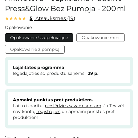
Press&Glow Bez Pumpja - 200ml
5
Atsauksmes
19
Opakowanie:
Opakowanie Uzupełniające
Opakowanie mini
Opakowanie z pompką
Lojalitātes programma
Iegādājoties šo produktu saņemsi:
29
p.
Apmaini punktus pret produktiem.
Lai to izdarītu,
pieslēdzies savam kontam
. Ja Tev vēl
nav konta,
reģistrējies
un apmaini punktus pret
produktiem.