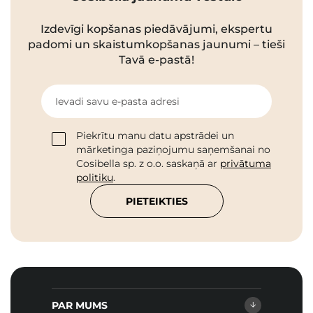
Izdevīgi kopšanas piedāvājumi, ekspertu
padomi un skaistumkopšanas jaunumi – tieši
Tavā e-pastā!
Ievadi savu e-pasta adresi
Piekrītu manu datu apstrādei un
mārketinga paziņojumu saņemšanai no
Cosibella sp. z o.o. saskaņā ar
privātuma
politiku
.
PIETEIKTIES
PAR MUMS