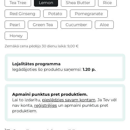
Tea Tree
Lemon
Shea Butter
Rice
Red Ginseng
Potato
Pomegranate
Pearl
Green Tea
Cucumber
Aloe
Honey
Zemākā cena pēdējo 30 dienu laikā:
9,00 €
Lojalitātes programma
Iegādājoties šo produktu saņemsi:
1.20
p.
Apmaini punktus pret produktiem.
Lai to izdarītu,
pieslēdzies savam kontam
. Ja Tev vēl
nav konta,
reģistrējies
un apmaini punktus pret
produktiem.