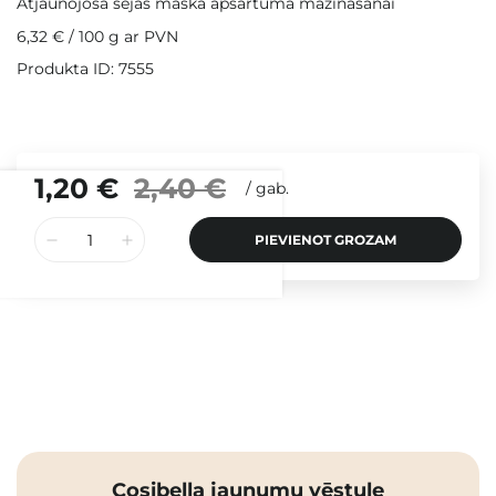
Atjaunojoša sejas maska apsārtuma mazināšanai
6,32 €
/
100 g
ar PVN
Produkta ID: 7555
1,20 €
2,40 €
/
gab.
PIEVIENOT GROZAM
Cosibella jaunumu vēstule