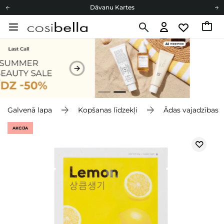
Dāvanu Kartes
Cosibella lojalitātes programma
Bezmaskas piegāde no 49,00 €
Dāvanu Kartes
Galvenā lapa
Kopšanas līdzekļi
Ādas vajadzības
AKCIJA