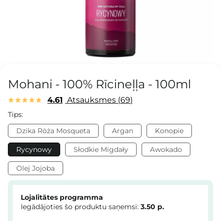
Mohani - 100% Rīcineļļa - 100ml
4.61
Atsauksmes
69
Tips:
Dzika Róża Mosqueta
Argan
Konopie
Rycynowy
Słodkie Migdały
Awokado
Olej Jojoba
Lojalitātes programma
Iegādājoties šo produktu saņemsi:
3.50
p.