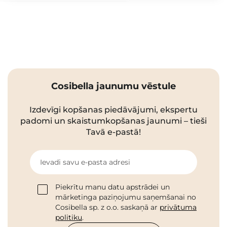
Cosibella jaunumu vēstule
Izdevīgi kopšanas piedāvājumi, ekspertu
padomi un skaistumkopšanas jaunumi – tieši
Tavā e-pastā!
Ievadi savu e-pasta adresi
Piekrītu manu datu apstrādei un
mārketinga paziņojumu saņemšanai no
Cosibella sp. z o.o. saskaņā ar
privātuma
politiku
.