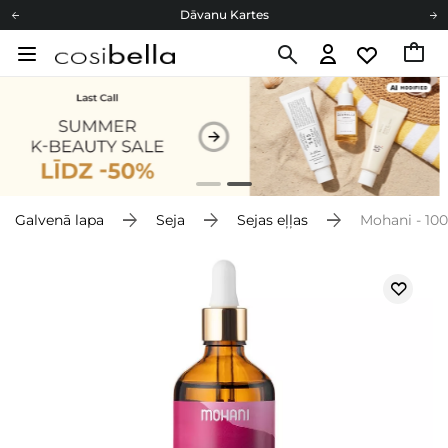
Dāvanu Kartes
Cosibella lojalitātes programma
Bezmaskas piegāde no 49,00 €
Dāvanu Kartes
Galvenā lapa
Seja
Sejas eļļas
Mohani - 100