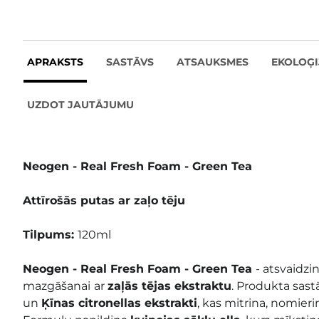
APRAKSTS
SASTĀVS
ATSAUKSMES
EKOLOĢI
UZDOT JAUTĀJUMU
Neogen - Real Fresh Foam -
Green Tea
Attīrošās putas ar zaļo tēju
Tilpums:
120ml
Neogen - Real Fresh Foam
- Green Tea
- atsvaidzi
mazgāšanai
ar
zaļās tējas ekstraktu
. Produkta sast
un
Ķīnas citronellas
ekstrakti
, kas mitrina, nomieri