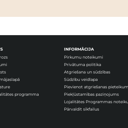
S
INFORMĀCIJA
rozs
Pirkumu noteikumi
jumi
Privātuma politika
sts
Atgriešana un sūdzības
 mājaslapā
Sūdzību veidlapa
sture
Pievienot atgriešanas pieteiku
jalitātes programma
Piekļūstamības paziņojums
Lojalitātes Programmas noteik
Pārvaldīt sīkfailus