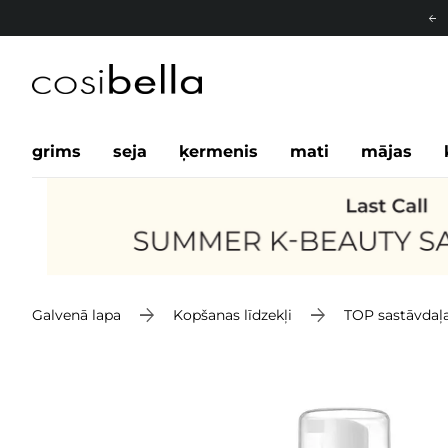
grims
seja
ķermenis
mati
mājas
Galvenā lapa
Kopšanas līdzekļi
TOP sastāvdaļ