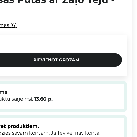
smes
6
PIEVIENOT GROZAM
mma
duktu saņemsi:
13.60
p.
et produktiem.
dzies savam kontam
. Ja Tev vēl nav konta,