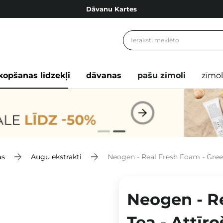
Dāvanu Kartes
Cosibella lojalitātes programma
Bezmaskas piegāde no 49,00 €
Dāvanu Kartes
kopšanas līdzekļi
dāvanas
pašu zīmoli
zīmol
as
Augu ekstrakti
Neogen - Real Fresh Foam - Green 
Neogen - R
Tea - Attīro