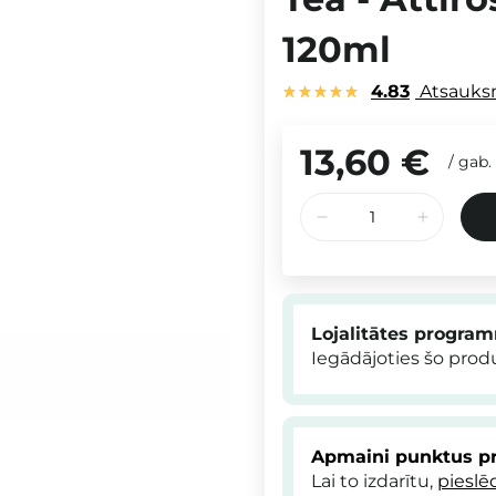
120ml
4.83
Atsauk
13,60 €
/
gab.
Lojalitātes progra
Iegādājoties šo pro
Apmaini punktus pr
Lai to izdarītu,
pieslē