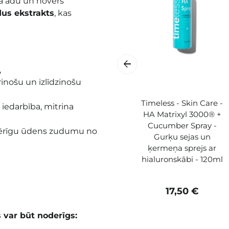
na ādu un novērš
us ekstrakts
, kas
,
inošu un izlīdzinošu
Timeless - Skin Care -
a iedarbība, mitrina
HA Matrixyl 3000® +
Cucumber Spray -
ērīgu ūdens zudumu no
Gurķu sejas un
ķermeņa sprejs ar
hialuronskābi - 120ml
17,50 €
s var būt noderīgs: