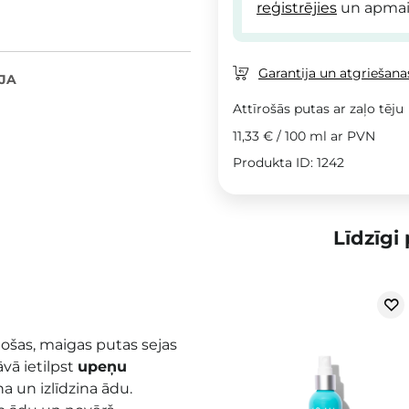
reģistrējies
un apmai
Garantija un atgriešanas
JA
Attīrošās putas ar zaļo tēju
11,33 €
/
100 ml
ar PVN
Produkta ID: 1242
Līdzīgi
nošas, maigas putas sejas
āvā ietilpst
upeņu
na un izlīdzina ādu.