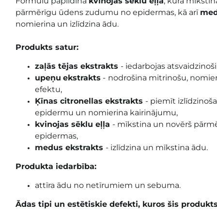
Formulu papildina
kvinojas sēklu eļļa
, kura mīksti
pārmērīgu ūdens zudumu no epidermas, kā arī
med
nomierina un izlīdzina ādu.
Produkts satur:
zaļās tējas ekstrakts
- iedarbojas atsvaidzinoši
upeņu
ekstrakts
-
nodrošina mitrinošu, nomier
efektu,
Ķīnas citronellas
ekstrakts
- piemīt izlīdzinoš
epidermu un nomierina kairinājumu,
kvinojas sēklu eļļa
- mīkstina un
novērš pārm
epidermas
,
medus ekstrakts
- izlīdzina un mīkstina ādu.
Produkta iedarbība:
attīra ādu no netīrumiem un sebuma.
Ādas tipi un estētiskie defekti, kuros šis produkt