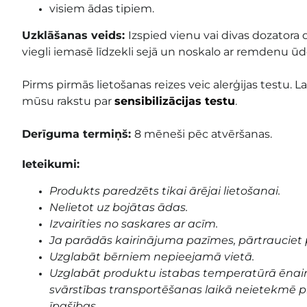
visiem ādas tipiem.
Uzklāšanas veids:
Izspied vienu vai divas dozatora
viegli iemasē līdzekli sejā un noskalo ar remdenu ūd
Pirms pirmās lietošanas reizes veic alerģijas testu. Lai
mūsu rakstu par
sensibilizācijas testu
.
Derīguma termiņš:
8 mēneši pēc atvēršanas.
Ieteikumi:
Produkts paredzēts tikai ārējai lietošanai.
Nelietot uz bojātas ādas.
Izvairīties no saskares ar acīm.
Ja parādās kairinājuma pazīmes, pārtrauciet 
Uzglabāt bērniem nepieejamā vietā.
Uzglabāt produktu istabas temperatūrā ēnai
svārstības transportēšanas laikā neietekmē pr
īpašības.