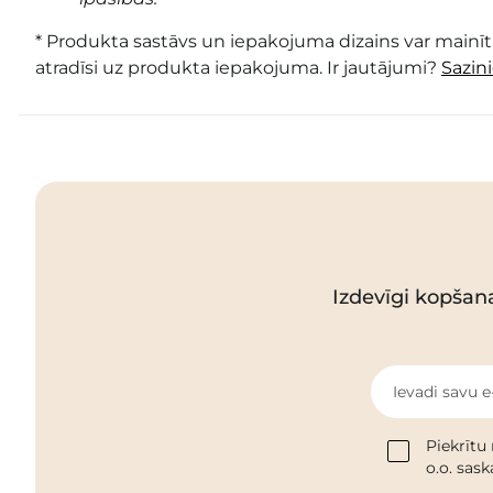
* Produkta sastāvs un iepakojuma dizains var mainīti
atradīsi uz produkta iepakojuma. Ir jautājumi?
Sazin
Izdevīgi kopšan
Ievadi savu e
Piekrītu
o.o. sas