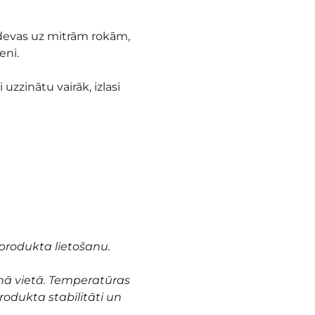
 devas uz mitrām rokām,
eni.
 uzzinātu vairāk, izlasi
produkta lietošanu.
nā vietā. Temperatūras
odukta stabilitāti un