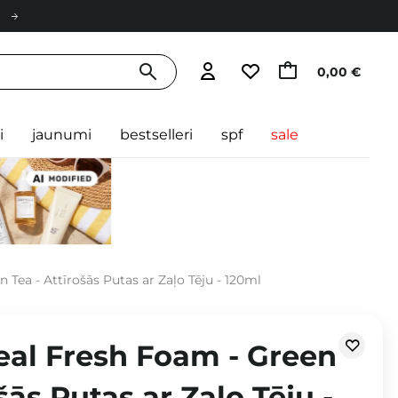
0,00 €
i
jaunumi
bestselleri
spf
sale
Tea - Attīrošās Putas ar Zaļo Tēju - 120ml
eal Fresh Foam - Green
šās Putas ar Zaļo Tēju -