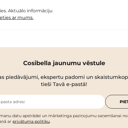
es. Aktuālo informāciju
ieties ar mums.
Cosibella jaunumu vēstule
as piedāvājumi, ekspertu padomi un skaistumko
tieši Tavā e-pastā!
-pasta adresi
PIE
 manu datu apstrādei un mārketinga paziņojumu saņemšanai no C
kaņā ar
privātuma politiku
.