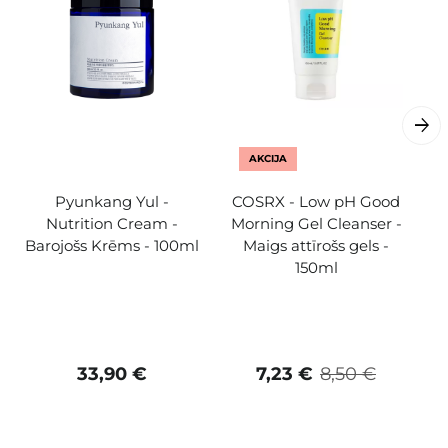
AKCIJA
Pyunkang Yul -
COSRX - Low pH Good
Nutrition Cream -
Morning Gel Cleanser -
Barojošs Krēms - 100ml
Maigs attīrošs gels -
T
150ml
A
33,90 €
7,23 €
8,50 €