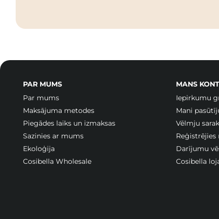
PAR MUMS
MANS KONT
Par mums
Iepirkumu g
Maksājuma metodes
Mani pasūtī
Piegādes laiks un izmaksas
Vēlmju sarak
Sazinies ar mums
Reģistrējies
Ekoloģija
Darījumu vē
Cosibella Wholesale
Cosibella lo