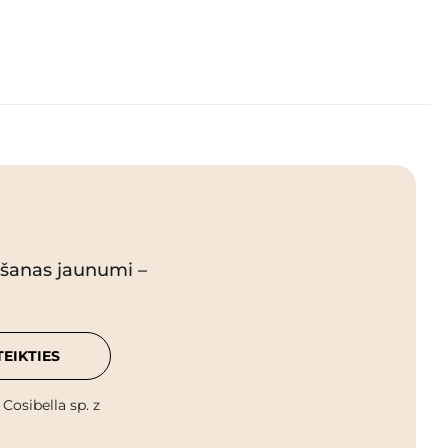
pšanas jaunumi –
TEIKTIES
osibella sp. z