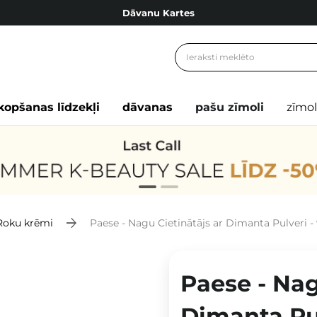
Dāvanu Kartes
Cosibella lojalitātes programma
Bezmaskas piegāde no 49,00 €
Dāvanu Kartes
kopšanas līdzekļi
dāvanas
pašu zīmoli
zīmol
Roku krēmi
Paese - Nagu Cietinātājs ar Dimanta Pulveri -
Paese - Nag
Dimanta Pul