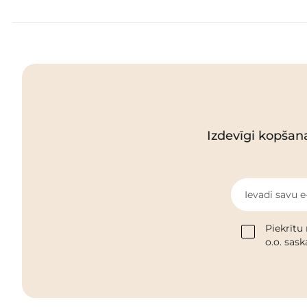
Izdevīgi kopšan
Ievadi savu e
Piekrītu
o.o. sas