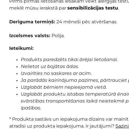
Pirms pirmās lietošanas iesakām veikt alerģijas testu
meklē mūsu ierakstā par
sensibilizācijas testu
.
Derīguma termiņš:
24 mēneši pēc atvēršanas.
Izcelsmes valsts:
Polija.
Ieteikumi:
Produkts paredzēts tikai ārējai lietošanai.
Nelietot uz bojātas ādas.
Izvairīties no saskares ar acīm.
Ja parādās kairinājuma pazīmes, pārtrauciet 
Uzglabāt bērniem nepieejamā vietā.
Uzglabāt produktu istabas temperatūrā ēnai
svārstības transportēšanas laikā neietekmē pr
īpašības.
* Produkta sastāvs un iepakojuma dizains var mainīti
atradīsi uz produkta iepakojuma. Ir jautājumi?
Sazin