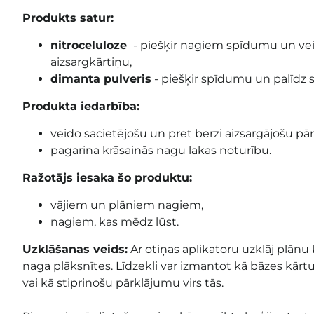
Produkts satur:
nitroceluloze
- piešķir nagiem spīdumu un vei
aizsargkārtiņu,
dimanta pulveris
- piešķir spīdumu un palīdz s
Produkta iedarbība:
veido sacietējošu un pret berzi aizsargājošu p
pagarina krāsainās nagu lakas noturību.
Ražotājs iesaka šo produktu:
vājiem un plāniem nagiem,
nagiem, kas mēdz lūst.
Uzklāšanas veids:
Ar otiņas aplikatoru uzklāj plānu
naga plāksnītes. Līdzekli var izmantot kā bāzes kārt
vai kā stiprinošu pārklājumu virs tās.