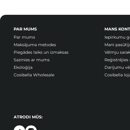
PAR MUMS
MANS KONT
Par mums
Iepirkumu g
Maksājuma metodes
Mani pasūtī
Piegādes laiks un izmaksas
Vēlmju sarak
Sazinies ar mums
Reģistrējies
Ekoloģija
Darījumu vē
Cosibella Wholesale
Cosibella lo
ATRODI MŪS: