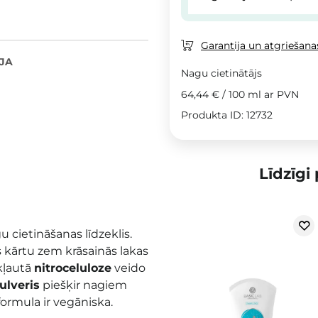
Garantija un atgriešanas
JA
Nagu cietinātājs
64,44 €
/
100 ml
ar PVN
Produkta ID: 12732
Līdzīgi
u cietināšanas līdzeklis.
s kārtu zem krāsainās lakas
ekļautā
n
itroceluloze
veido
ulveris
piešķir nagiem
ormula ir vegāniska.