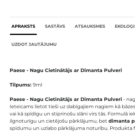
APRAKSTS
SASTĀVS
ATSAUKSMES
EKOLOĢI
UZDOT JAUTĀJUMU
Paese - Nagu Cietinātājs ar Dimanta Pulveri
Tilpums:
9ml
Paese - Nagu Cietinātājs ar Dimanta Pulveri
- nag
Ieteicams lietot tieši uz dabīgajiem nagiem kā bāze
vai kā spīdīgu un stiprinošu slāni virs tās. Formulā i
ilgnoturīgu un cietējošu pārklājumu, bet
dimanta p
spīdumu un uzlabo pārklājuma noturību. Produkta f