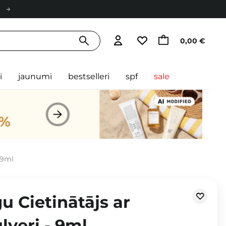
0,00 €
i
jaunumi
bestselleri
spf
sale
 9ml
u Cietinātājs ar
veri - 9ml