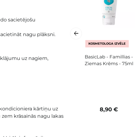
do sacietējošu
acietināt nagu plāksni.
KOSMETOLOGA IZVĒLE
BasicLab - Famillias -
ārklājumu uz nagiem,
Ziemas Krēms - 75ml
 kondicioniera kārtiņu uz
8,90 €
u zem krāsainās nagu lakas