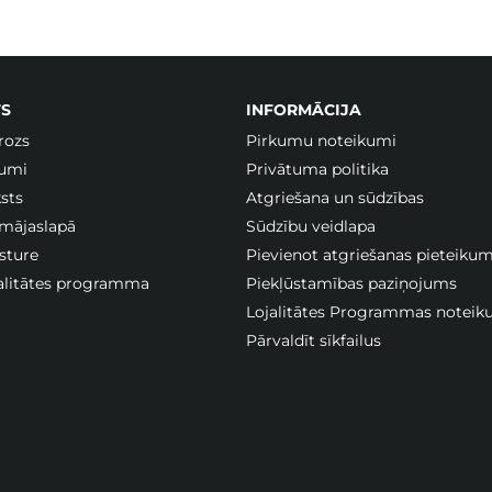
S
INFORMĀCIJA
rozs
Pirkumu noteikumi
jumi
Privātuma politika
sts
Atgriešana un sūdzības
 mājaslapā
Sūdzību veidlapa
sture
Pievienot atgriešanas pieteiku
jalitātes programma
Piekļūstamības paziņojums
Lojalitātes Programmas noteik
Pārvaldīt sīkfailus