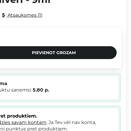
5
Atsauksmes
1
PIEVIENOT GROZAM
mma
duktu saņemsi:
5.80
p.
et produktiem.
dzies savam kontam
. Ja Tev vēl nav konta,
ni punktus pret produktiem.