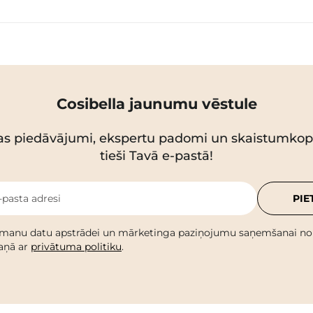
Cosibella jaunumu vēstule
as piedāvājumi, ekspertu padomi un skaistumko
tieši Tavā e-pastā!
-pasta adresi
PIE
 manu datu apstrādei un mārketinga paziņojumu saņemšanai no C
kaņā ar
privātuma politiku
.