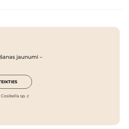
pšanas jaunumi –
TEIKTIES
osibella sp. z