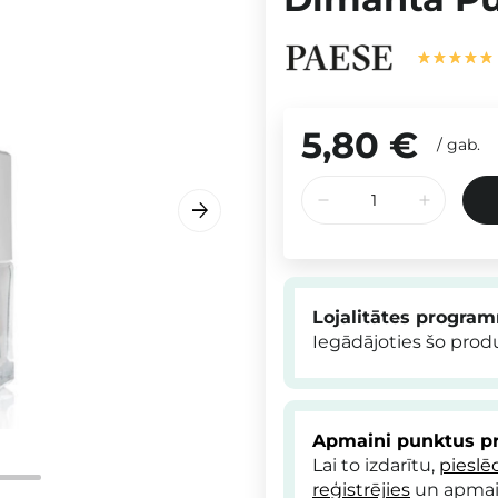
5,80 €
/
gab.
Lojalitātes progra
Iegādājoties šo pro
Apmaini punktus pr
Lai to izdarītu,
pieslē
reģistrējies
un apmai