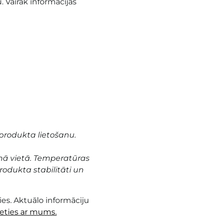
. Vairāk informācijas
produkta lietošanu.
nā vietā. Temperatūras
odukta stabilitāti un
es. Aktuālo informāciju
ieties ar mums.