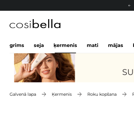
grims
seja
ķermenis
mati
mājas
Galvenā lapa
Ķermenis
Roku kopšana