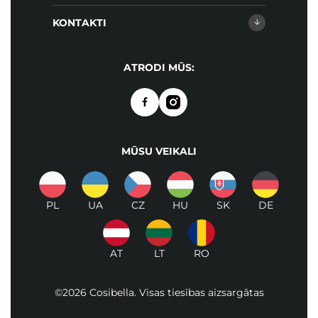
KONTAKTI
ATRODI MŪS:
MŪSU VEIKALI
PL
UA
CZ
HU
SK
DE
AT
LT
RO
©2026 Cosibella. Visas tiesības aizsargātas