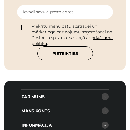
Ievadi savu e-pasta adresi
Piekrītu manu datu apstrādei un
mārketinga paziņojumu saņemšanai no
Cosibella sp. z o.o. saskaņā ar
privātuma
politiku
.
PIETEIKTIES
PAR MUMS
MANS KONTS
INFORMĀCIJA