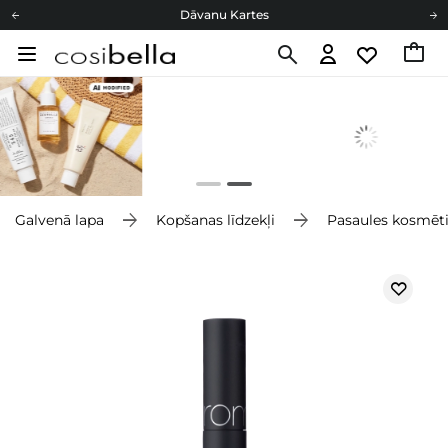
Dāvanu Kartes
Cosibella lojalitātes programma
Bezmaskas piegāde no 49,00 €
Dāvanu Kartes
Galvenā lapa
Kopšanas līdzekļi
Pasaules kosmēt