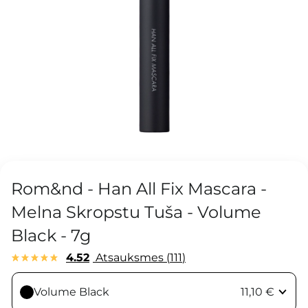
Rom&nd - Han All Fix Mascara -
Melna Skropstu Tuša - Volume
Black - 7g
4.52
Atsauksmes
111
Volume Black
11,10 €