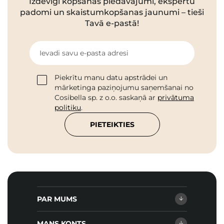
Izdevīgi kopšanas piedāvājumi, ekspertu
padomi un skaistumkopšanas jaunumi – tieši
Tavā e-pastā!
Ievadi savu e-pasta adresi
Piekrītu manu datu apstrādei un
mārketinga paziņojumu saņemšanai no
Cosibella sp. z o.o. saskaņā ar
privātuma
politiku
.
PIETEIKTIES
PAR MUMS
MANS KONTS