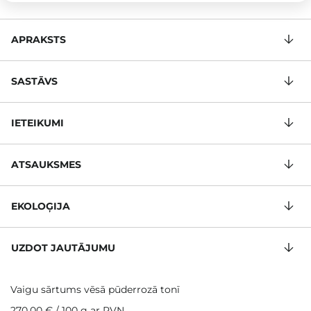
APRAKSTS
SASTĀVS
IETEIKUMI
ATSAUKSMES
EKOLOĢIJA
UZDOT JAUTĀJUMU
Vaigu sārtums vēsā pūderrozā tonī
270,00 €
/
100 g
ar PVN