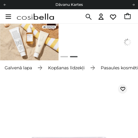
Dāvanu Kartes
Cosibella lojalitātes programma
Bezmaskas piegāde no 49,00 €
Dāvanu Kartes
Galvenā lapa
Kopšanas līdzekļi
Pasaules kosmēt