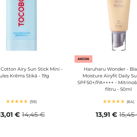
AKCIJA
 Cotton Airy Sun Stick Mini -
Haruharu Wonder - Bla
ules Krēms Stikā - 19g
Moisture Airyfit Daily S
SPF50+/PA++++ - Mitrinoš
filtru - 50ml
59
64
13,01 €
14,45 €
13,91 €
15,45