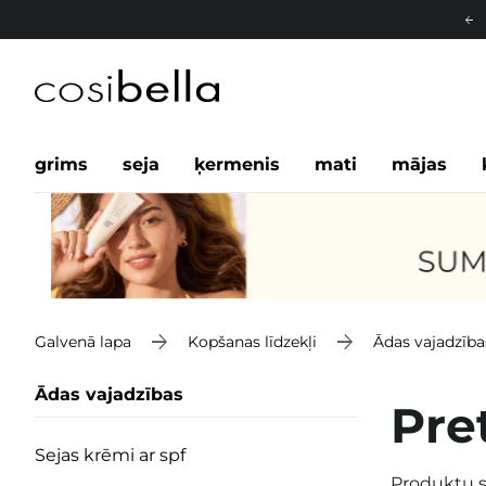
grims
seja
ķermenis
mati
mājas
Galvenā lapa
Kopšanas līdzekļi
Ādas vajadzība
Ādas vajadzības
Pre
Sejas krēmi ar spf
Produktu s