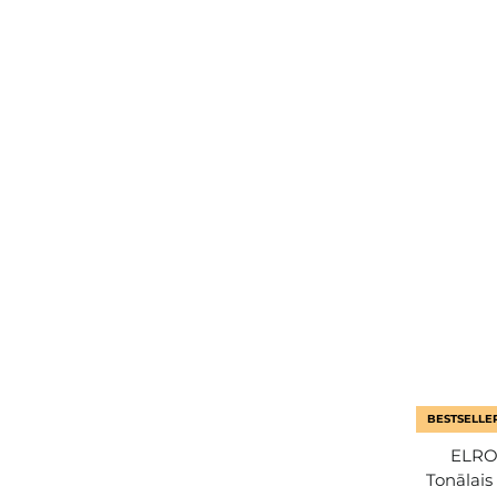
BESTSELLE
ELROE
Tonālais