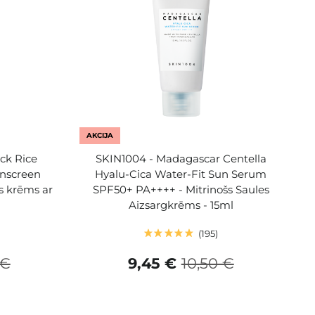
AKCIJA
ck Rice
SKIN1004 - Madagascar Centella
unscreen
Hyalu-Cica Water-Fit Sun Serum
s krēms ar
SPF50+ PA++++ - Mitrinošs Saules
Aizsargkrēms - 15ml
195
 €
9,45 €
10,50 €