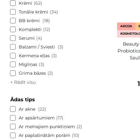
Krēmi
62
Tonālie krēmi
34
BB krēmi
18
AKCIJA
Komplekti
12
KOSMETOLO
Serumi
4
Beauty 
Balzami / Sviesti
3
Probiotic
Ķermeņa eļļas
3
Saul
Migliņas
3
Grima bāzes
2
+ Rādīt visu
Ādas tips
Ar akne
22
Ar apsārtumiem
17
Ar melnajiem punktiņiem
2
Ar paplašinātām porām
10