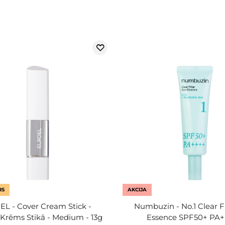
RS
AKCIJA
L - Cover Cream Stick -
Numbuzin - No.1 Clear F
 Krēms Stikā - Medium - 13g
Essence SPF50+ PA+