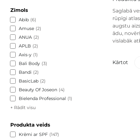
Zīmols
Saglabā ves
rūpīgi atla
Abib
6
augstu aizs
Amuse
2
ādu, novērš
ANUA
2
vislabāk at
APLB
2
Axis-y
1
Kārtot
Bali Body
3
Bandi
2
BasicLab
2
Beauty Of Joseon
4
Bielenda Professional
1
+ Rādīt visu
Produkta veids
Krēmi ar SPF
147