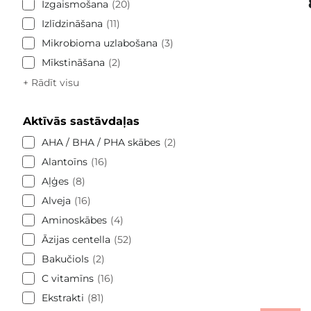
Izgaismošana
20
Izlīdzināšana
11
Mikrobioma uzlabošana
3
Mīkstināšana
2
+ Rādīt visu
Aktīvās sastāvdaļas
AHA / BHA / PHA skābes
2
Alantoīns
16
Aļģes
8
Alveja
16
Aminoskābes
4
Āzijas centella
52
Bakučiols
2
C vitamīns
16
Ekstrakti
81