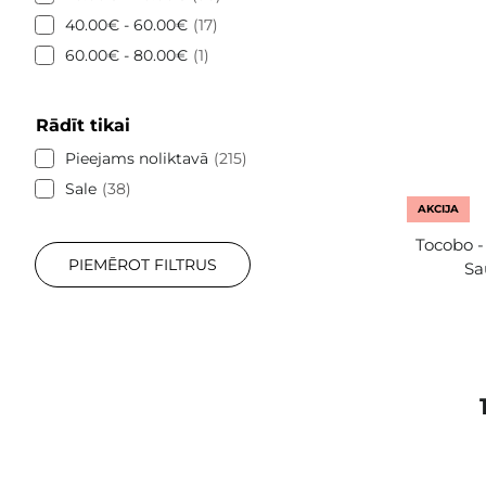
40.00€ - 60.00€
17
60.00€ - 80.00€
1
Rādīt tikai
Pieejams noliktavā
215
Sale
38
AKCIJA
Tocobo -
PIEMĒROT FILTRUS
Sa