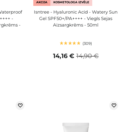
AKCIJA
KOSMETOLOGA IZVĒLE
Waterproof
Isntree - Hyaluronic Acid - Watery Sun
++++ -
Gel SPF50+/PA++++ - Viegls Sejas
rgkrēms -
Aizsargkrēms - 50ml
309
14,16 €
14,90 €