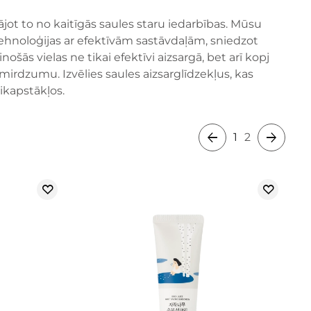
jot to no kaitīgās saules staru iedarbības. Mūsu
 tehnoloģijas ar efektīvām sastāvdaļām, sniedzot
ās vielas ne tikai efektīvi aizsargā, bet arī kopj
irdzumu. Izvēlies saules aizsarglīdzekļus, kas
ikapstākļos.
1
2