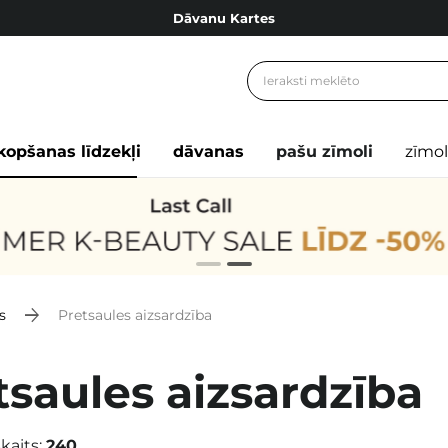
Dāvanu Kartes
Cosibella lojalitātes programma
Bezmaskas piegāde no 49,00 €
Dāvanu Kartes
kopšanas līdzekļi
dāvanas
pašu zīmoli
zīmol
s
Pretsaules aizsardzība
tsaules aizsardzība
kaits:
240