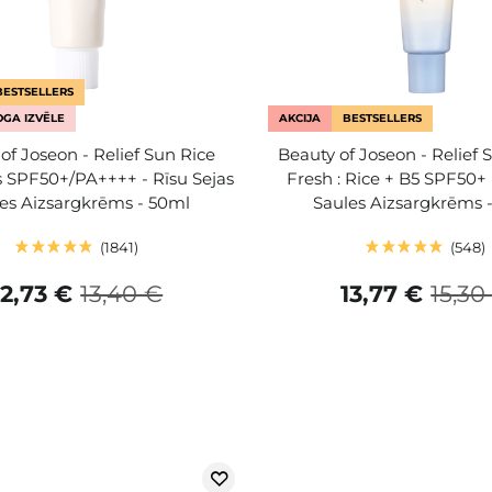
BESTSELLERS
GA IZVĒLE
AKCIJA
BESTSELLERS
of Joseon - Relief Sun Rice
Beauty of Joseon - Relief 
s SPF50+/PA++++ - Rīsu Sejas
Fresh : Rice + B5 SPF50+
es Aizsargkrēms - 50ml
Saules Aizsargkrēms 
1841
548
12,73 €
13,40 €
13,77 €
15,30