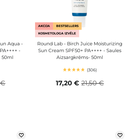
AKCIJA
BESTSELLERS
KOSMETOLOGA IZVĒLE
Sun Aqua -
Round Lab - Birch Juice Moisturizing
 PA++++ -
Sun Cream SPF50+ PA++++ - Saules
- 50ml
Aizsargkrēms- 50ml
306
 €
17,20 €
21,50 €