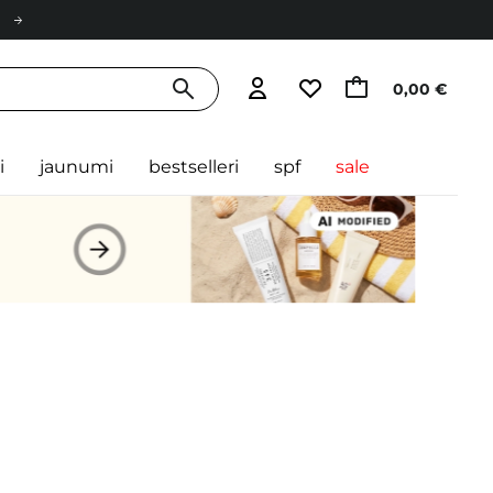
0,00 €
i
jaunumi
bestselleri
spf
sale