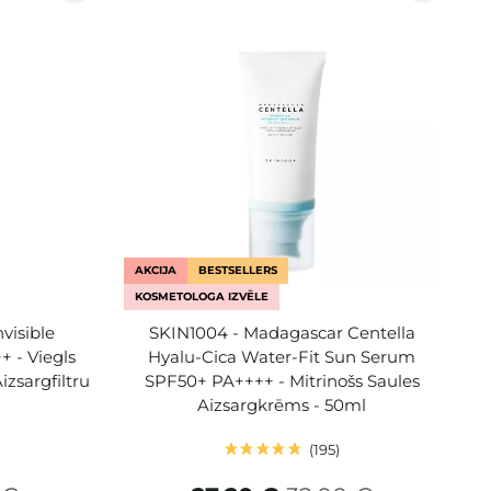
AKCIJA
BESTSELLERS
KOSMETOLOGA IZVĒLE
nvisible
SKIN1004 - Madagascar Centella
 - Viegls
Hyalu-Cica Water-Fit Sun Serum
izsargfiltru
SPF50+ PA++++ - Mitrinošs Saules
Aizsargkrēms - 50ml
195