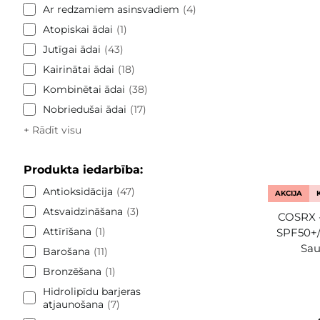
Ar redzamiem asinsvadiem
4
Atopiskai ādai
1
Jutīgai ādai
43
Kairinātai ādai
18
Kombinētai ādai
38
Nobriedušai ādai
17
+ Rādīt visu
Produkta iedarbība:
Antioksidācija
47
AKCIJA
Atsvaidzināšana
3
COSRX -
Attīrīšana
1
SPF50+/
Sau
Barošana
11
Bronzēšana
1
Hidrolipīdu barjeras
atjaunošana
7