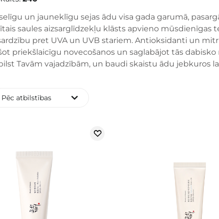
elīgu un jauneklīgu sejas ādu visa gada garumā, pasargā
sītais saules aizsarglīdzekļu klāsts apvieno mūsdienīgas
ardzību pret UVA un UVB stariem. Antioksidanti un mitrinoš
ot priekšlaicīgu novecošanos un saglabājot tās dabisko m
bilst Tavām vajadzībām, un baudi skaistu ādu jebkuros la
Pēc atbilstības