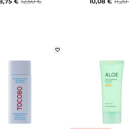
8,75 €
12,50 €
10,08 €
11,20