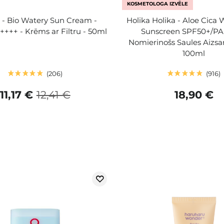
KOSMETOLOGA IZVĒLE
 - Bio Watery Sun Cream -
Holika Holika - Aloe Cica 
+++ - Krēms ar Filtru - 50ml
Sunscreen SPF50+/PA
Nomierinošs Saules Aizsa
100ml
206
916
11,17 €
12,41 €
18,90 €