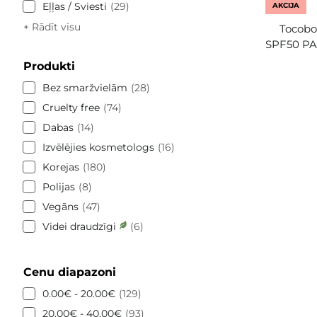
Eļļas / Sviesti
29
AKCIJA
+ Rādīt visu
Tocobo
SPF50 PA+
Produkti
Bez smaržvielām
28
Cruelty free
74
Dabas
14
Izvēlējies kosmetologs
16
Korejas
180
Polijas
8
Vegāns
47
Videi draudzīgi
6
Cenu diapazoni
0.00€ - 20.00€
129
20.00€ - 40.00€
93