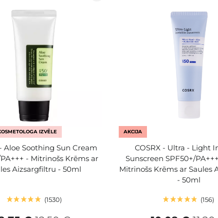
KOSMETOLOGA IZVĒLE
AKCIJA
 Aloe Soothing Sun Cream
COSRX - Ultra - Light I
PA+++ - Mitrinošs Krēms ar
Sunscreen SPF50+/PA++++
les Aizsargfiltru - 50ml
Mitrinošs Krēms ar Saules A
- 50ml
1530
156