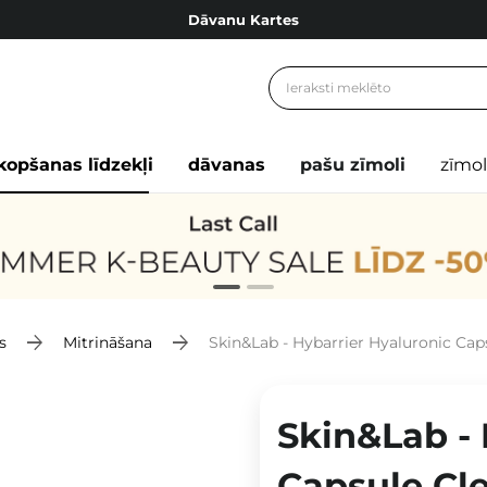
Dāvanu Kartes
Cosibella lojalitātes programma
Bezmaskas piegāde no 49,00 €
Dāvanu Kartes
kopšanas līdzekļi
dāvanas
pašu zīmoli
zīmol
s
Mitrināšana
Skin&Lab - Hybarrier Hyaluronic Caps
Skin&Lab - 
Capsule Cle