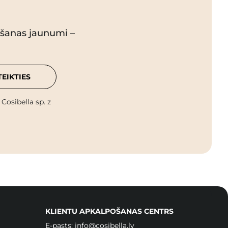
pšanas jaunumi –
TEIKTIES
osibella sp. z
KLIENTU APKALPOŠANAS CENTRS
E-pasts:
info@cosibella.lv