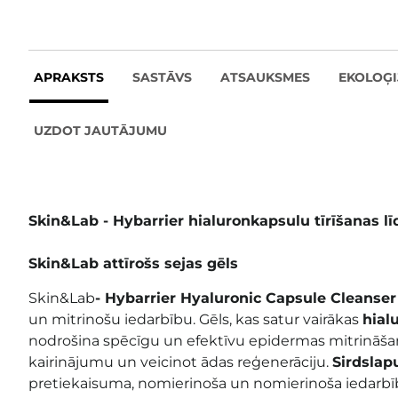
APRAKSTS
SASTĀVS
ATSAUKSMES
EKOLOĢI
UZDOT JAUTĀJUMU
Skin&Lab - Hybarrier hialuronkapsulu tīrīšanas lī
Skin&Lab attīrošs sejas gēls
Skin&Lab
- Hybarrier Hyaluronic Capsule Cleanse
un mitrinošu iedarbību. Gēls, kas satur vairākas
hial
nodrošina spēcīgu un efektīvu epidermas mitrināšan
kairinājumu un veicinot ādas reģenerāciju.
Sirdslap
pretiekaisuma, nomierinoša un nomierinoša iedarbī