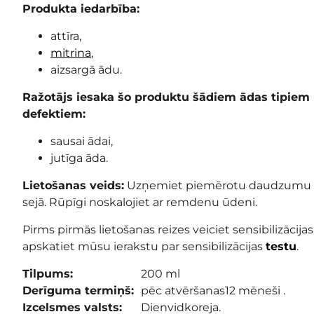
Produkta iedarbība:
attīra,
mitrina
,
aizsargā ādu.
Ražotājs iesaka šo produktu šādiem ādas tipie
defektiem:
sausai ādai,
jutīga āda.
Lietošanas veids:
Uzņemiet piemērotu daudzumu ge
sejā.
Rūpīgi noskalojiet ar remdenu ūdeni.
Pirms pirmās lietošanas reizes veiciet sensibilizācijas
apskatiet mūsu ierakstu par sensibilizācijas
testu
.
Tilpums:
200 ml
Derīguma termiņš:
pēc atvēršanas12 mēneši .
Izcelsmes valsts:
Dienvidkoreja.