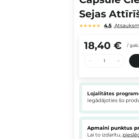
Sejas Attīr
4.5
Atsauks
18,40 €
/
gab.
Lojalitātes progra
Iegādājoties šo pro
Apmaini punktus pr
Lai to izdarītu,
pieslē