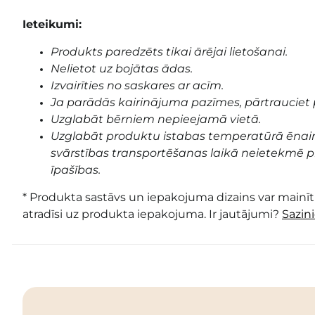
Ieteikumi:
Produkts paredzēts tikai ārējai lietošanai.
Nelietot uz bojātas ādas.
Izvairīties no saskares ar acīm.
Ja parādās kairinājuma pazīmes, pārtrauciet 
Uzglabāt bērniem nepieejamā vietā.
Uzglabāt produktu istabas temperatūrā ēnai
svārstības transportēšanas laikā neietekmē pr
īpašības.
* Produkta sastāvs un iepakojuma dizains var mainīti
atradīsi uz produkta iepakojuma. Ir jautājumi?
Sazin