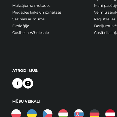
Maksājuma metodes
Mani pasūtī
Piegādes laiks un izmaksas
Vēlmju sarak
Sazinies ar mums
Reģistrējies
Ekoloģija
Darījumu vē
Cosibella Wholesale
Cosibella lo
ATRODI MŪS:
MŪSU VEIKALI