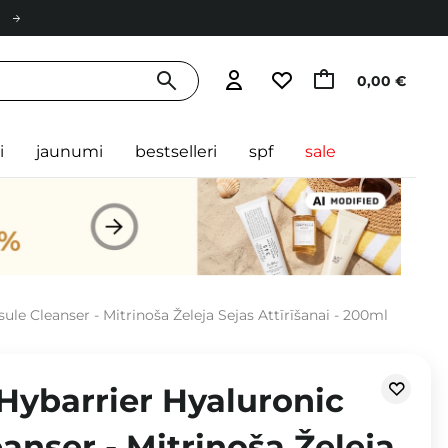
0,00 €
i
jaunumi
bestselleri
spf
sale
ule Cleanser - Mitrinoša Želeja Sejas Attīrīšanai - 200ml
Hybarrier Hyaluronic
anser - Mitrinoša Želeja