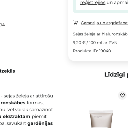
reģistrējies
un apmai
Garantija un atgriešanas
JA
Sejas želeja ar hialuronskāb
9,20 €
/
100 ml
ar PVN
Produkta ID: 19040
dzeklis
Līdzīgi
r
- sejas želeja ar attīrošu
uronskābes
formas,
u, vēl vairāk samazinot
u ekstraktam
piemīt
ba, savukārt
gardēnijas