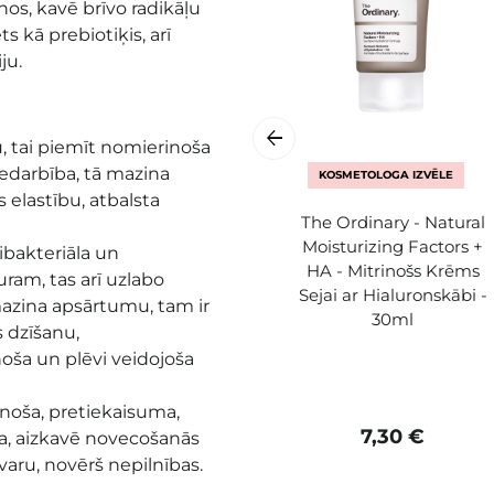
s, kavē brīvo radikāļu
ēts kā prebiotiķis, arī
ju.
, tai piemīt nomierinoša
iedarbība, tā mazina
KOSMETOLOGA IZVĒLE
 elastību, atbalsta
The Ordinary - Natural
Moisturizing Factors +
ibakteriāla un
HA - Mitrinošs Krēms
uram, tas arī uzlabo
Sejai ar Hialuronskābi -
mazina apsārtumu, tam ir
30ml
 dzīšanu,
noša un plēvi veidojoša
noša, pretiekaisuma,
7,30 €
ba, aizkavē novecošanās
varu, novērš nepilnības
.