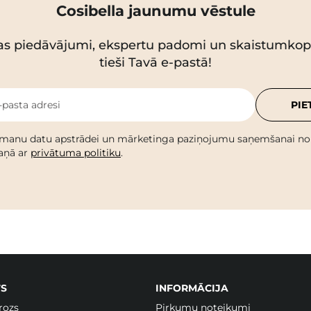
Cosibella jaunumu vēstule
as piedāvājumi, ekspertu padomi un skaistumko
tieši Tavā e-pastā!
-pasta adresi
PIE
 manu datu apstrādei un mārketinga paziņojumu saņemšanai no C
kaņā ar
privātuma politiku
.
S
INFORMĀCIJA
rozs
Pirkumu noteikumi