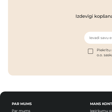
Izdevīgi kopšan
Ievadi savu e
Piekrītu
o.o. sas
PAR MUMS
MANS KONT
Par mums
Iepirkumu g