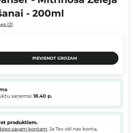
īšanai - 200ml
mes
2
PIEVIENOT GROZAM
mma
duktu saņemsi:
18.40
p.
et produktiem.
dzies savam kontam
. Ja Tev vēl nav konta,