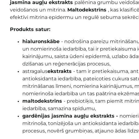
jasmīna augļu ekstrakts
palēnina grumbu veidošano
veidošanos un mitrina.
Maltodekstrīns
, kas klasific
efektīvi mitrina epidermu un regulē sebuma sekrēci
Produkts satur:
hialuronskābe
- nodrošina pareizu mitrināšanu
un nomierinoša iedarbība, tai ir pretiekaisuma 
kairinājumu, saista ūdeni epidermā, uzlabo ādas
dzīšanas un reģenerācijas procesus,
astragalus
ekstrakts
- tam ir pretiekaisuma, ant
antioksidanta iedarbība, pateicoties cukura sat
mitrināšanas līmeni, nomierina kairinājumus, 
nomierinoša iedarbība un tas paātrina ekzēmas
maltodekstrīns
- prebiotiķis, tam piemīt mitri
iedarbība, samazina spīdumu,
gardēnijas jasmīna augļu ekstrakts
-
nomieri
mitrinoša, tonizējoša un antioksidanta iedarbī
procesus, novērš grumbiņas, atjauno ādas līdzs