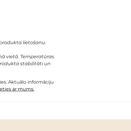
produkta lietošanu.
nā vietā. Temperatūras
odukta stabilitāti un
es. Aktuālo informāciju
ieties ar mums.