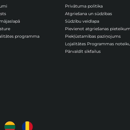
jumi
Privātuma politika
sts
Atgriešana un sūdzības
 mājaslapā
Sūdzību veidlapa
sture
Pievienot atgriešanas pieteiku
jalitātes programma
Piekļūstamības paziņojums
Lojalitātes Programmas noteik
Pārvaldīt sīkfailus