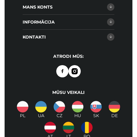
MANS KONTS
INFORMĀCIJA
KONTAKTI
ATRODI MŪS:
MŪSU VEIKALI
PL
UA
CZ
HU
SK
DE
AT
LT
RO