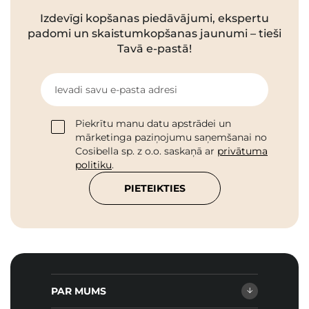
Izdevīgi kopšanas piedāvājumi, ekspertu
padomi un skaistumkopšanas jaunumi – tieši
Tavā e-pastā!
Ievadi savu e-pasta adresi
Piekrītu manu datu apstrādei un
mārketinga paziņojumu saņemšanai no
Cosibella sp. z o.o. saskaņā ar
privātuma
politiku
.
PIETEIKTIES
PAR MUMS