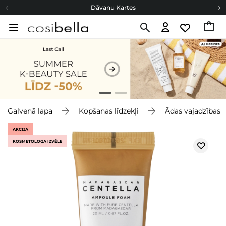
Dāvanu Kartes
Cosibella lojalitātes programma
Bezmaskas piegāde no 49,00 €
Dāvanu Kartes
Galvenā lapa
Kopšanas līdzekļi
Ādas vajadzības
AKCIJA
KOSMETOLOGA IZVĒLE