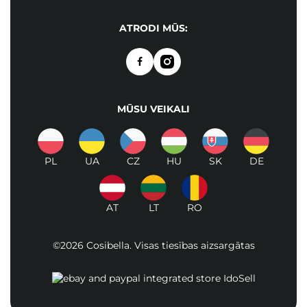
ATRODI MŪS:
MŪSU VEIKALI
PL
UA
CZ
HU
SK
DE
AT
LT
RO
©2026 Cosibella. Visas tiesības aizsargātas