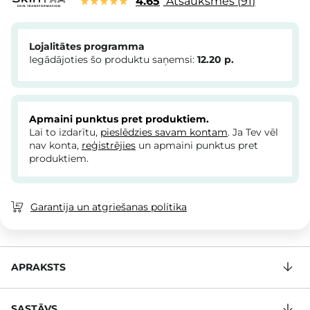
4.65
Atsauksmes
91
Lojalitātes programma
Iegādājoties šo produktu saņemsi:
12.20
p.
Apmaini punktus pret produktiem.
Lai to izdarītu,
pieslēdzies savam kontam
. Ja Tev vēl
nav konta,
reģistrējies
un apmaini punktus pret
produktiem.
Garantija un atgriešanas politika
APRAKSTS
SASTĀVS