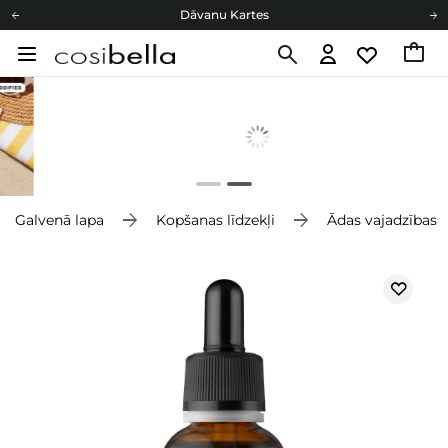
Dāvanu Kartes
Cosibella lojalitātes programma
Bezmaskas piegāde no 49,00 €
Dāvanu Kartes
Galvenā lapa
Kopšanas līdzekļi
Ādas vajadzības