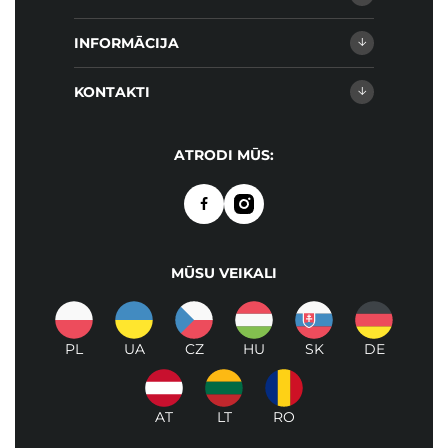
INFORMĀCIJA
KONTAKTI
ATRODI MŪS:
MŪSU VEIKALI
PL
UA
CZ
HU
SK
DE
AT
LT
RO