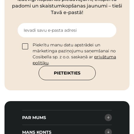
padomi un skaistumkopšanas jaunumi – tieši
Tavā e-pastā!
Ievadi savu e-pasta adresi
Piekrītu manu datu apstrādei un
mārketinga paziņojumu saņemšanai no
Cosibella sp. z o.o. saskaņā ar
privātuma
politiku
.
PIETEIKTIES
PAR MUMS
MANS KONTS