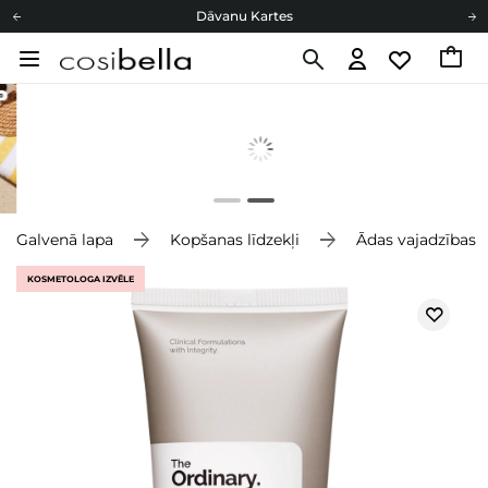
Dāvanu Kartes
Cosibella lojalitātes programma
Bezmaskas piegāde no 49,00 €
Dāvanu Kartes
Galvenā lapa
Kopšanas līdzekļi
Ādas vajadzības
KOSMETOLOGA IZVĒLE