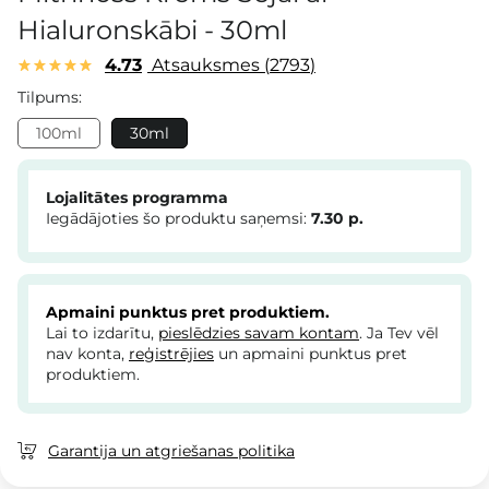
Hialuronskābi - 30ml
4.73
Atsauksmes
2793
Tilpums:
100ml
30ml
Lojalitātes programma
Iegādājoties šo produktu saņemsi:
7.30
p.
Apmaini punktus pret produktiem.
Lai to izdarītu,
pieslēdzies savam kontam
. Ja Tev vēl
nav konta,
reģistrējies
un apmaini punktus pret
produktiem.
Garantija un atgriešanas politika