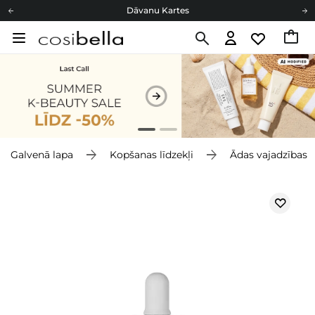
Dāvanu Kartes
Cosibella lojalitātes programma
Bezmaskas piegāde no 49,00 €
Dāvanu Kartes
Galvenā lapa
Kopšanas līdzekļi
Ādas vajadzības