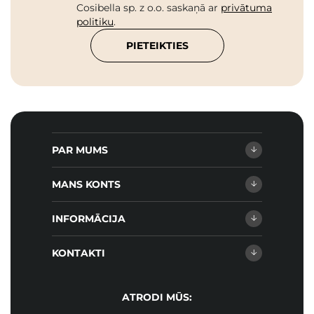
Cosibella sp. z o.o. saskaņā ar
privātuma
politiku
.
PIETEIKTIES
PAR MUMS
MANS KONTS
INFORMĀCIJA
KONTAKTI
ATRODI MŪS: