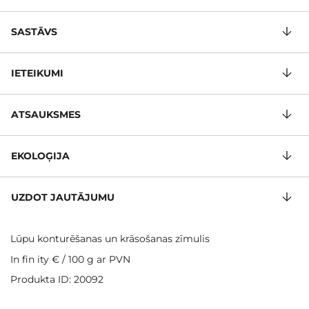
SASTĀVS
IETEIKUMI
ATSAUKSMES
EKOLOĢIJA
UZDOT JAUTĀJUMU
Lūpu konturēšanas un krāsošanas zīmulis
In fin ity €
/
100 g
ar PVN
Produkta ID: 20092