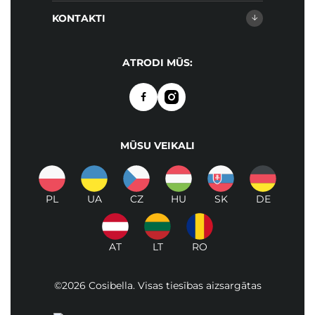
KONTAKTI
ATRODI MŪS:
MŪSU VEIKALI
PL
UA
CZ
HU
SK
DE
AT
LT
RO
©2026 Cosibella. Visas tiesības aizsargātas