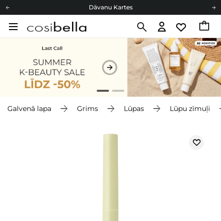
Dāvanu Kartes
Cosibella lojalitātes programma
Bezmaskas piegāde no 49,00 €
Dāvanu Kartes
Galvenā lapa
Grims
Lūpas
Lūpu zīmuļi