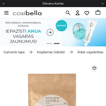
Dāvanu Kartes
Cosibella lojalitātes programma
Bezmaskas piegāde no 49,00 €
Dāvanu Kartes
Galvenā lapa
Kopšanas līdzekļi
Ādas vajadzības