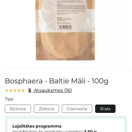
Bosphaera - Baltie Māli - 100g
5
Atsauksmes
16
Tips:
Różowa
Zielona
Czerwona
Biała
Lojalitātes programma
Iegādājoties šo produktu saņemsi:
3.50
p.