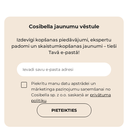
Cosibella jaunumu vēstule
Izdevīgi kopšanas piedāvājumi, ekspertu
padomi un skaistumkopšanas jaunumi – tieši
Tavā e-pastā!
Ievadi savu e-pasta adresi
Piekrītu manu datu apstrādei un
mārketinga paziņojumu saņemšanai no
Cosibella sp. z o.o. saskaņā ar
privātuma
politiku
.
PIETEIKTIES