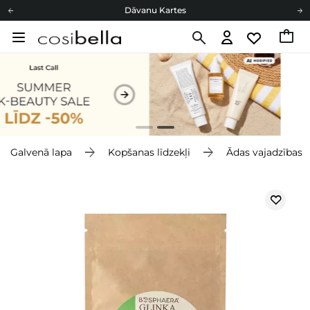
Dāvanu Kartes
Cosibella lojalitātes programma
Bezmaskas piegāde no 49,00 €
Dāvanu Kartes
Galvenā lapa
Kopšanas līdzekļi
Ādas vajadzības