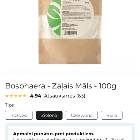
Bosphaera - Zaļais Māls - 100g
4.94
Atsauksmes
63
Tips:
Różowa
Zielona
Czerwona
Biała
Apmaini punktus pret produktiem.
Lai to izdarītu,
pieslēdzies savam kontam
. Ja Tev vēl