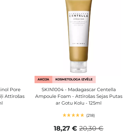
AKCIJA
KOSMETOLOGA IZVĒLE
inol Pore
SKIN1004 - Madagascar Centella
i Attīrošas
Ampoule Foam - Attīrošas Sejas Putas
ml
ar Gotu Kolu - 125ml
218
18,27 €
20,30 €