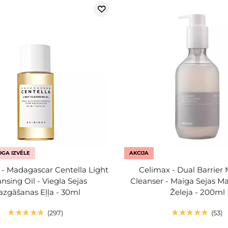
GA IZVĒLE
AKCIJA
- Madagascar Centella Light
Celimax - Dual Barrier 
nsing Oil - Viegla Sejas
Cleanser - Maiga Sejas M
zgāšanas Eļļa - 30ml
Želeja - 200ml
297
53