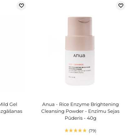
Mild Gel
Anua - Rice Enzyme Brightening
azgāšanas
Cleansing Powder - Enzīmu Sejas
Pūderis - 40g
79