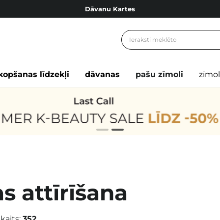
Dāvanu Kartes
Cosibella lojalitātes programma
Bezmaskas piegāde no 49,00 €
Dāvanu Kartes
kopšanas līdzekļi
dāvanas
pašu zīmoli
zīmol
s attīrīšana
kaits:
352