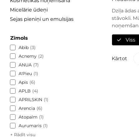
Kosmētikas noņemšana
Micelārie ūdeņi
Dziļa ādas 
stāvokli. M
Sejas pieniņi un emulsijas
noņemšanai
Zīmols
Viss
Abib
3
Acnemy
2
Kārtot
ANUA
7
A'Pieu
1
Apis
6
APLB
4
APRILSKIN
1
Arencia
6
Atopalm
1
Aurumaris
1
+ Rādīt visu