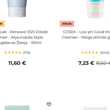
RS
AKCIJA
Lab - Renewal 1025 Dokdo
COSRX - Low pH Good Mo
nser - Atjaunojoša Sejas
Cleanser - Maigs attīrošs g
gāšanas Želeja - 150ml
179
1045
11,60 €
7,23 €
8,50 