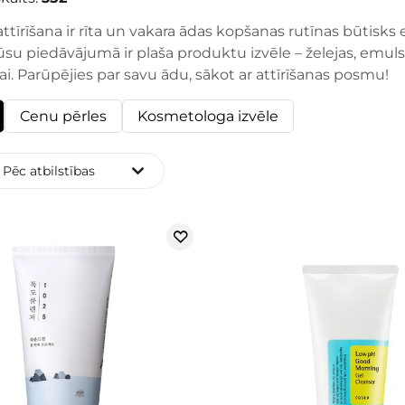
attīrīšana ir rīta un vakara ādas kopšanas rutīnas būtisk
ūsu piedāvājumā ir plaša produktu izvēle – želejas, emuls
. Parūpējies par savu ādu, sākot ar attīrīšanas posmu!
Cenu pērles
Kosmetologa izvēle
Pēc atbilstības