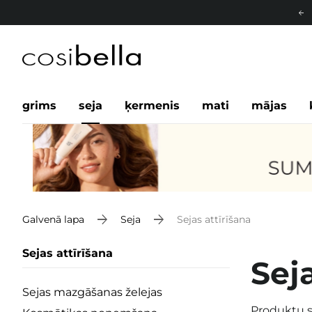
grims
seja
ķermenis
mati
mājas
Galvenā lapa
Seja
Sejas attīrīšana
Sejas attīrīšana
Seja
Sejas mazgāšanas želejas
Produktu s