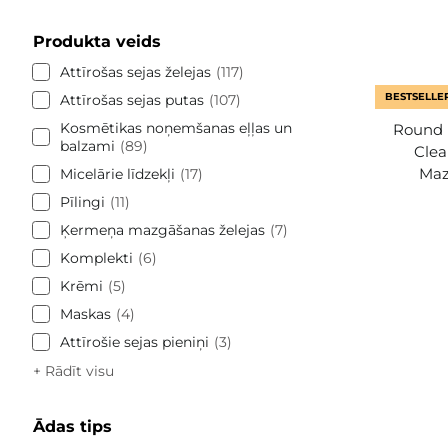
Produkta veids
Attīrošas sejas želejas
117
BESTSELLE
Attīrošas sejas putas
107
Kosmētikas noņemšanas eļļas un
Round 
balzami
89
Clea
Maz
Micelārie līdzekļi
17
Pīlingi
11
Ķermeņa mazgāšanas želejas
7
Komplekti
6
Krēmi
5
Maskas
4
Attīrošie sejas pieniņi
3
+ Rādīt visu
Ādas tips