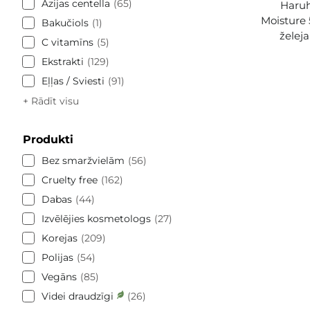
Āzijas centella
65
Haruh
Moisture 
Bakučiols
1
želej
C vitamīns
5
Ekstrakti
129
Eļļas / Sviesti
91
+ Rādīt visu
Produkti
Bez smaržvielām
56
Cruelty free
162
Dabas
44
Izvēlējies kosmetologs
27
Korejas
209
Polijas
54
Vegāns
85
Videi draudzīgi
26