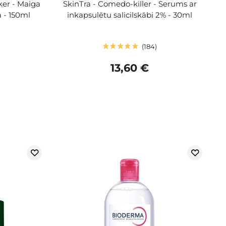
ker - Maiga
SkinTra - Comedo-killer - Serums ar
 - 150ml
inkapsulētu salicilskābi 2% - 30ml
184
13,60 €