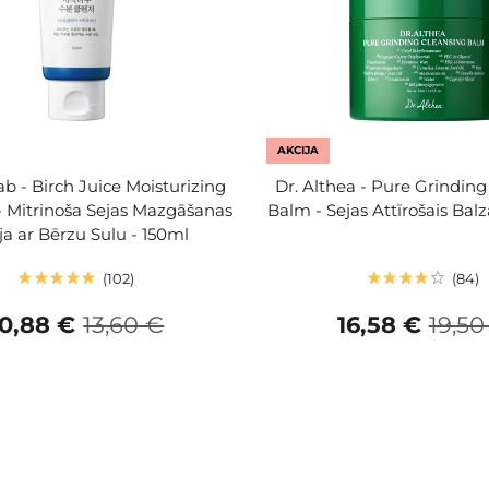
AKCIJA
b - Birch Juice Moisturizing
Dr. Althea - Pure Grindin
- Mitrinoša Sejas Mazgāšanas
Balm - Sejas Attīrošais Bal
ja ar Bērzu Sulu - 150ml
102
84
10,88 €
13,60 €
16,58 €
19,50