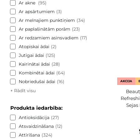
Ar akne
95
Ar apsārtumiem
3
Ar melnajiem punktiņiem
34
Ar paplašinātām porām
23
Ar redzamiem asinsvadiem
17
Atopiskai ādai
2
Jutīgai ādai
125
Kairinātai ādai
28
Kombinētai ādai
64
Nobriedušai ādai
16
AKCIJA
+ Rādīt visu
Beaut
Refreshi
Sejas
Produkta iedarbība:
Antioksidācija
27
Atsvaidzināšana
12
Attīrīšana
324