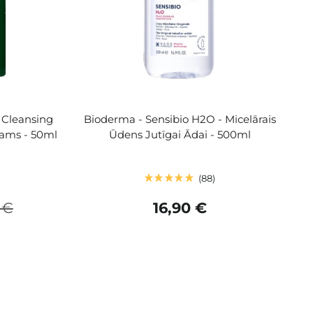
g Cleansing
Bioderma - Sensibio H2O - Micelārais
zams - 50ml
Ūdens Jutīgai Ādai - 500ml
88
 €
16,90 €