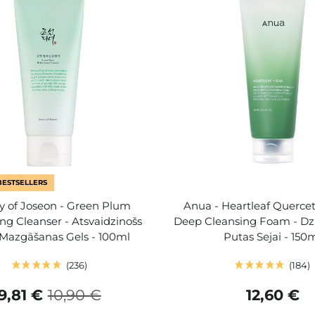
BESTSELLERS
y of Joseon - Green Plum
Anua - Heartleaf Quercet
ng Cleanser - Atsvaidzinošs
Deep Cleansing Foam - Dziļ
 Mazgāšanas Gels - 100ml
Putas Sejai - 150
236
184
9,81 €
10,90 €
12,60 €