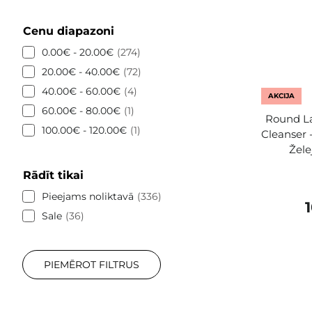
Cenu diapazoni
0.00€ - 20.00€
274
20.00€ - 40.00€
72
40.00€ - 60.00€
4
AKCIJA
60.00€ - 80.00€
1
Round La
100.00€ - 120.00€
1
Cleanser 
Žele
Rādīt tikai
Pieejams noliktavā
336
Sale
36
PIEMĒROT FILTRUS