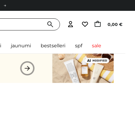
0,00 €
i
jaunumi
bestselleri
spf
sale