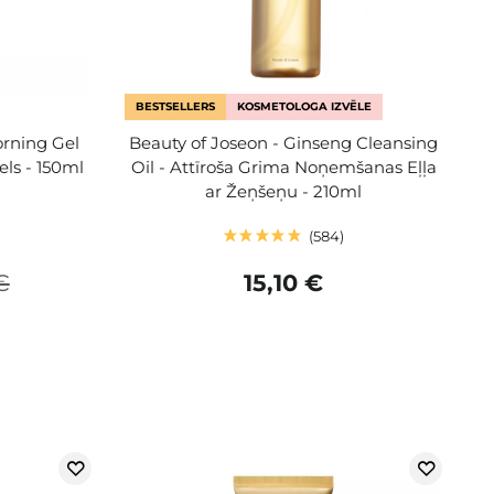
BESTSELLERS
KOSMETOLOGA IZVĒLE
rning Gel
Beauty of Joseon - Ginseng Cleansing
els - 150ml
Oil - Attīroša Grima Noņemšanas Eļļa
ar Žeņšeņu - 210ml
584
€
15,10 €