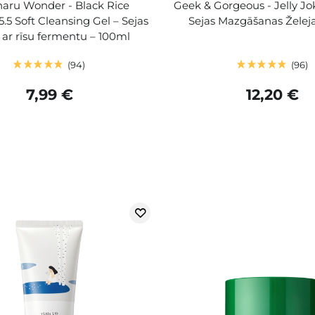
aru Wonder - Black Rice
Geek & Gorgeous - Jelly Jo
5.5 Soft Cleansing Gel – Sejas
Sejas Mazgāšanas Želeja
a ar rīsu fermentu – 100ml
94
96
7,99 €
12,20 €