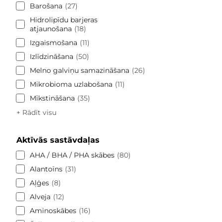
Barošana
27
Hidrolipīdu barjeras
atjaunošana
18
Izgaismošana
11
Izlīdzināšana
50
Melno galviņu samazināšana
26
Mikrobioma uzlabošana
11
Mīkstināšana
35
+ Rādīt visu
Aktīvās sastāvdaļas
AHA / BHA / PHA skābes
80
Alantoīns
31
Aļģes
8
Alveja
12
Aminoskābes
16