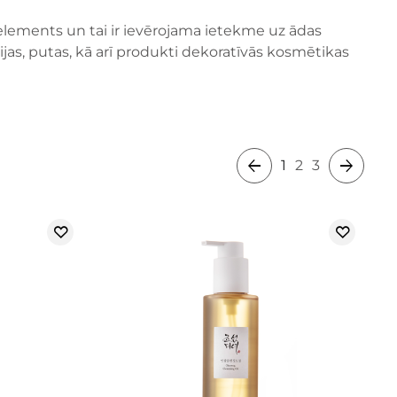
s elements un tai ir ievērojama ietekme uz ādas
ijas, putas, kā arī produkti dekoratīvās kosmētikas
1
2
3