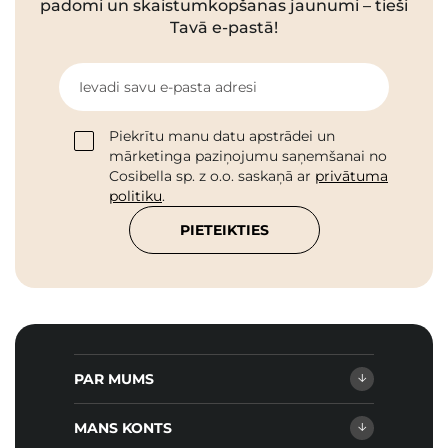
padomi un skaistumkopšanas jaunumi – tieši
Tavā e-pastā!
Ievadi savu e-pasta adresi
Piekrītu manu datu apstrādei un
mārketinga paziņojumu saņemšanai no
Cosibella sp. z o.o. saskaņā ar
privātuma
politiku
.
PIETEIKTIES
PAR MUMS
MANS KONTS