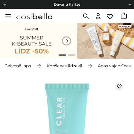
Dāvanu Kartes
Cosibella lojalitātes programma
Bezmaskas piegāde no 49,00 €
Dāvanu Kartes
Galvenā lapa
Kopšanas līdzekļi
Ādas vajadzības