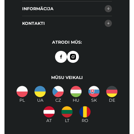
INFORMĀCIJA
KONTAKTI
ATRODI MŪS:
MŪSU VEIKALI
PL
UA
CZ
HU
SK
DE
AT
LT
RO