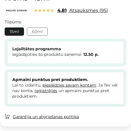
4.81
Atsauksmes
95
Tilpums:
15ml
60ml
Lojalitātes programma
Iegādājoties šo produktu saņemsi:
12.50
p.
Apmaini punktus pret produktiem.
Lai to izdarītu,
pieslēdzies savam kontam
. Ja Tev vēl
nav konta,
reģistrējies
un apmaini punktus pret
produktiem.
Garantija un atgriešanas politika