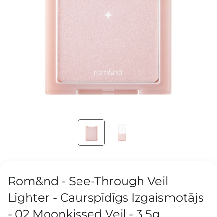
Rom&nd - See-Through Veil
Lighter - Caurspīdīgs Izgaismotājs
- 02 Moonkissed Veil - 3,5g