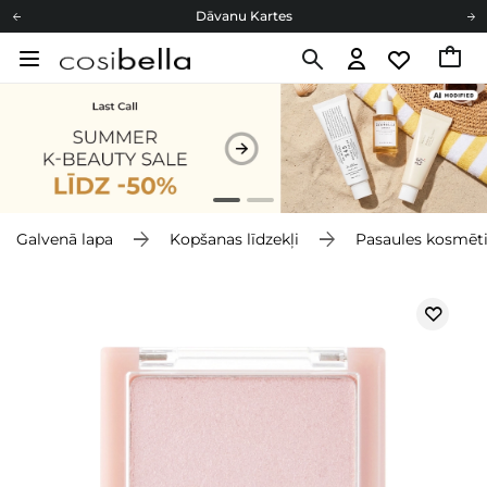
Dāvanu Kartes
Cosibella lojalitātes programma
Bezmaskas piegāde no 49,00 €
Dāvanu Kartes
Galvenā lapa
Kopšanas līdzekļi
Pasaules kosmēt