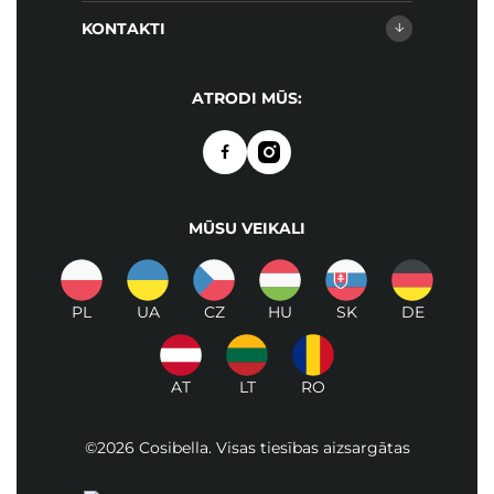
KONTAKTI
ATRODI MŪS:
MŪSU VEIKALI
PL
UA
CZ
HU
SK
DE
AT
LT
RO
©2026 Cosibella. Visas tiesības aizsargātas