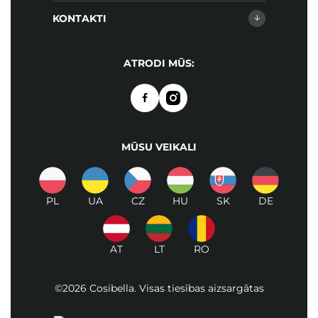
KONTAKTI
ATRODI MŪS:
MŪSU VEIKALI
PL
UA
CZ
HU
SK
DE
AT
LT
RO
©2026 Cosibella. Visas tiesības aizsargātas