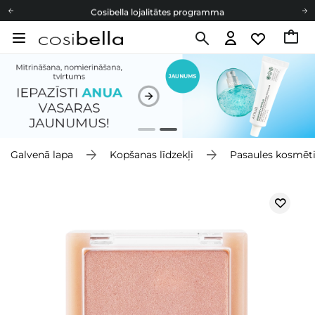
Cosibella lojalitātes programma
Bezmaskas piegāde no 49,00 €
Dāvanu Kartes
Cosibella lojalitātes programma
Bezmaskas piegāde no 49,00 €
Dāvanu Kartes
Galvenā lapa
Kopšanas līdzekļi
Pasaules kosmēt