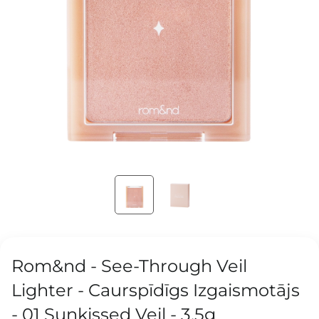
Rom&nd - See-Through Veil
Lighter - Caurspīdīgs Izgaismotājs
- 01 Sunkissed Veil - 3,5g