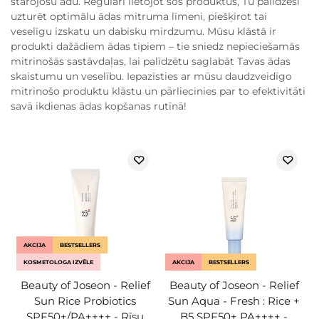
starojošu ādu. Regulāri lietojot šos produktus, Tu palīdzēsi
uzturēt optimālu ādas mitruma līmeni, piešķirot tai
veselīgu izskatu un dabisku mirdzumu. Mūsu klāstā ir
produkti dažādiem ādas tipiem – tie sniedz nepieciešamās
mitrinošās sastāvdaļas, lai palīdzētu saglabāt Tavas ādas
skaistumu un veselību. Iepazīsties ar mūsu daudzveidīgo
mitrinošo produktu klāstu un pārliecinies par to efektivitāti
savā ikdienas ādas kopšanas rutīnā!
AKCIJA
BESTSELLERS
KOSMETOLOGA IZVĒLE
AKCIJA
BESTSELLERS
Beauty of Joseon - Relief
Beauty of Joseon - Relief
Sun Rice Probiotics
Sun Aqua - Fresh : Rice +
SPF50+/PA++++ - Rīsu
B5 SPF50+ PA++++ -