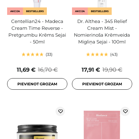
AKCIJA
BESTSELLERS
AKCIJA
BESTSELLERS
Centellian24 - Madeca
Dr. Althea - 345 Relief
Cream Time Reverse -
Cream Mist -
Pretgrumbu Krēms Sejai
Nomierinoša Krēmveida
- 50ml
Migliņa Sejai - 100ml
33
43
11,69 €
16,70 €
17,91 €
19,90 €
PIEVIENOT GROZAM
PIEVIENOT GROZAM