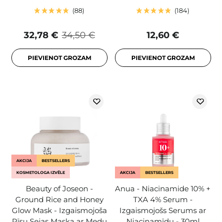
88
184
32,78 €
34,50 €
12,60 €
PIEVIENOT GROZAM
PIEVIENOT GROZAM
AKCIJA
BESTSELLERS
KOSMETOLOGA IZVĒLE
AKCIJA
BESTSELLERS
Beauty of Joseon -
Anua - Niacinamide 10% +
Ground Rice and Honey
TXA 4% Serum -
Glow Mask - Izgaismojoša
Izgaismojošs Serums ar
Rīsu Sejas Maska ar Medu
Niacinamīdu - 30ml