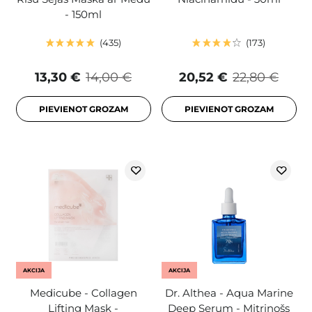
- 150ml
435
173
13,30 €
14,00 €
20,52 €
22,80 €
PIEVIENOT GROZAM
PIEVIENOT GROZAM
AKCIJA
AKCIJA
Medicube - Collagen
Dr. Althea - Aqua Marine
Lifting Mask -
Deep Serum - Mitrinošs