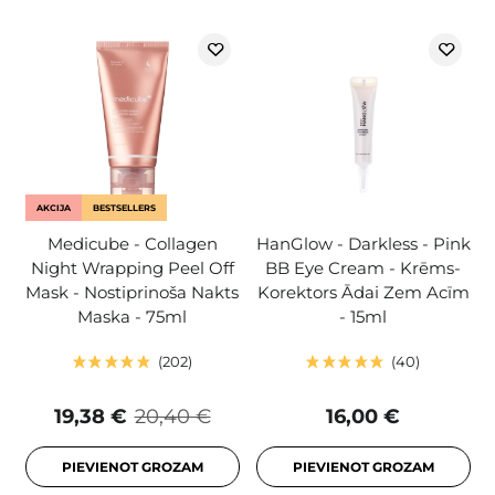
AKCIJA
BESTSELLERS
Medicube - Collagen
HanGlow - Darkless - Pink
Night Wrapping Peel Off
BB Eye Cream - Krēms-
Mask - Nostiprinoša Nakts
Korektors Ādai Zem Acīm
Maska - 75ml
- 15ml
202
40
19,38 €
20,40 €
16,00 €
PIEVIENOT GROZAM
PIEVIENOT GROZAM