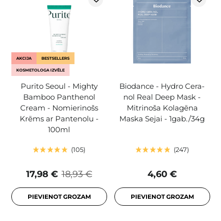
AKCIJA
BESTSELLERS
KOSMETOLOGA IZVĒLE
Purito Seoul - Mighty
Biodance - Hydro Cera-
Bamboo Panthenol
nol Real Deep Mask -
Cream - Nomierinošs
Mitrinoša Kolagēna
Krēms ar Pantenolu -
Maska Sejai - 1gab./34g
100ml
105
247
17,98 €
18,93 €
4,60 €
PIEVIENOT GROZAM
PIEVIENOT GROZAM