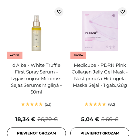
AKCIJA
AKCIJA
d'Alba - White Truffle
Medicube - PDRN Pink
First Spray Serum -
Collagen Jelly Gel Mask -
Izgaismojoši-Mitrinošs
Nostiprinoša Hidrogēla
Sejas Serums Migliņā -
Maska Sejai - 1 gab./28g
50ml
53
82
18,34 €
26,20 €
5,04 €
5,60 €
PIEVIENOT GROZAM
PIEVIENOT GROZAM