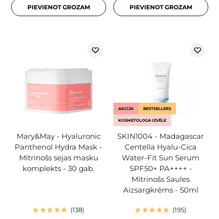
PIEVIENOT GROZAM
PIEVIENOT GROZAM
AKCIJA
BESTSELLERS
KOSMETOLOGA IZVĒLE
Mary&May - Hyaluronic
SKIN1004 - Madagascar
Panthenol Hydra Mask -
Centella Hyalu-Cica
Mitrinošs sejas masku
Water-Fit Sun Serum
komplekts - 30 gab.
SPF50+ PA++++ -
Mitrinošs Saules
Aizsargkrēms - 50ml
138
195