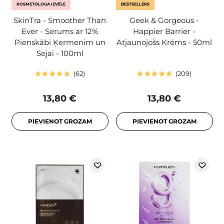
KOSMETOLOGA IZVĒLE
BESTSELLERS
SkinTra - Smoother Than
Geek & Gorgeous -
Ever - Serums ar 12%
Happier Barrier -
Pienskābi Ķermenim un
Atjaunojošs Krēms - 50ml
Sejai - 100ml
62
209
13,80 €
13,80 €
PIEVIENOT GROZAM
PIEVIENOT GROZAM