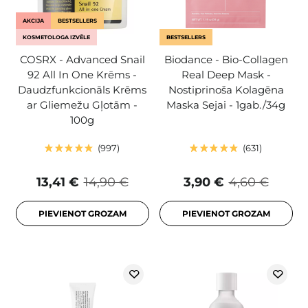
AKCIJA
BESTSELLERS
KOSMETOLOGA IZVĒLE
BESTSELLERS
COSRX - Advanced Snail
Biodance - Bio-Collagen
92 All In One Krēms -
Real Deep Mask -
Daudzfunkcionāls Krēms
Nostiprinoša Kolagēna
ar Gliemežu Gļotām -
Maska Sejai - 1gab./34g
100g
997
631
13,41 €
14,90 €
3,90 €
4,60 €
PIEVIENOT GROZAM
PIEVIENOT GROZAM