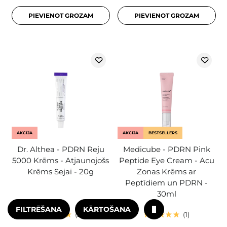
PIEVIENOT GROZAM
PIEVIENOT GROZAM
AKCIJA
AKCIJA
BESTSELLERS
Dr. Althea - PDRN Reju
Medicube - PDRN Pink
5000 Krēms - Atjaunojošs
Peptide Eye Cream - Acu
Krēms Sejai - 20g
Zonas Krēms ar
Peptīdiem un PDRN -
30ml
FILTRĒŠANA
KĀRTOŠANA
31
1