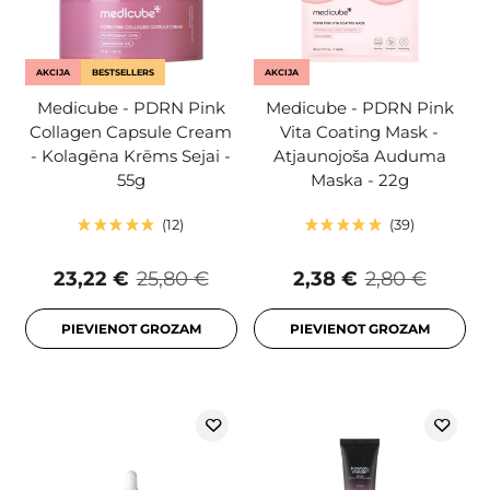
AKCIJA
BESTSELLERS
AKCIJA
Medicube - PDRN Pink
Medicube - PDRN Pink
Collagen Capsule Cream
Vita Coating Mask -
- Kolagēna Krēms Sejai -
Atjaunojoša Auduma
55g
Maska - 22g
12
39
23,22 €
25,80 €
2,38 €
2,80 €
PIEVIENOT GROZAM
PIEVIENOT GROZAM