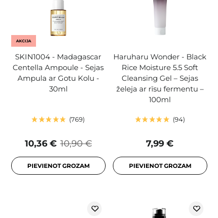
AKCIJA
SKIN1004 - Madagascar
Haruharu Wonder - Black
Centella Ampoule - Sejas
Rice Moisture 5.5 Soft
Ampula ar Gotu Kolu -
Cleansing Gel – Sejas
30ml
želeja ar rīsu fermentu –
100ml
769
94
10,36 €
10,90 €
7,99 €
PIEVIENOT GROZAM
PIEVIENOT GROZAM