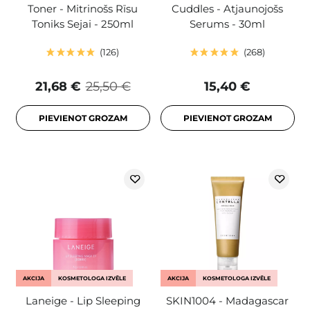
Toner - Mitrinošs Rīsu
Cuddles - Atjaunojošs
Toniks Sejai - 250ml
Serums - 30ml
126
268
21,68 €
25,50 €
15,40 €
PIEVIENOT GROZAM
PIEVIENOT GROZAM
AKCIJA
KOSMETOLOGA IZVĒLE
AKCIJA
KOSMETOLOGA IZVĒLE
Laneige - Lip Sleeping
SKIN1004 - Madagascar