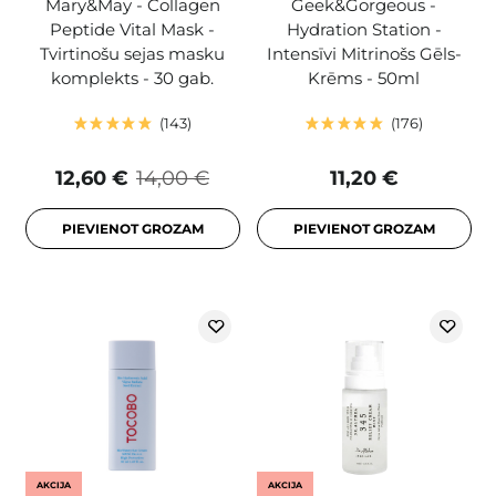
Mary&May - Collagen
Geek&Gorgeous -
Peptide Vital Mask -
Hydration Station -
Tvirtinošu sejas masku
Intensīvi Mitrinošs Gēls-
komplekts - 30 gab.
Krēms - 50ml
143
176
12,60 €
14,00 €
11,20 €
PIEVIENOT GROZAM
PIEVIENOT GROZAM
AKCIJA
AKCIJA