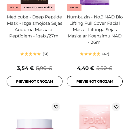
AKCIJA
KOSMETOLOGA IZVĒLE
AKCIJA
Medicube - Deep Peptide
Numbuzin - No.9 NAD Bio
Mask - Izgaismojoša Sejas
Lifting Full Cover Facial
Auduma Maska ar
Mask - Liftinga Sejas
Peptīdiem - 1gab./27ml
Maska ar Koenzīmu NAD
- 26ml
51
42
3,54 €
5,90 €
4,40 €
5,50 €
PIEVIENOT GROZAM
PIEVIENOT GROZAM