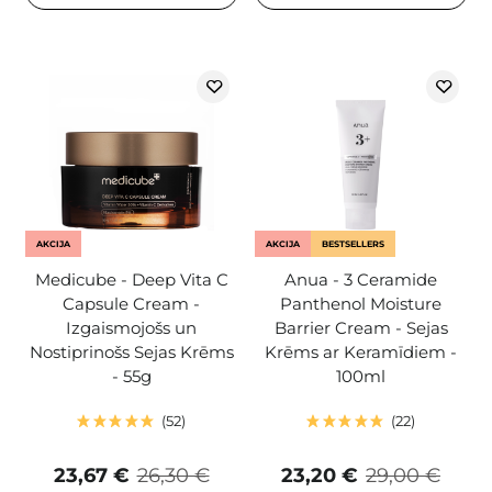
AKCIJA
AKCIJA
BESTSELLERS
Medicube - Deep Vita C
Anua - 3 Ceramide
Capsule Cream -
Panthenol Moisture
Izgaismojošs un
Barrier Cream - Sejas
Nostiprinošs Sejas Krēms
Krēms ar Keramīdiem -
- 55g
100ml
52
22
23,67 €
26,30 €
23,20 €
29,00 €