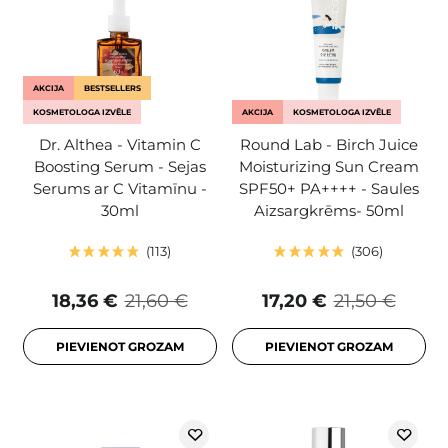
AKCIJA
BESTSELLERS
KOSMETOLOGA IZVĒLE
AKCIJA
KOSMETOLOGA IZVĒLE
Dr. Althea - Vitamin C
Round Lab - Birch Juice
Boosting Serum - Sejas
Moisturizing Sun Cream
Serums ar C Vitamīnu -
SPF50+ PA++++ - Saules
30ml
Aizsargkrēms- 50ml
113
306
18,36 €
21,60 €
17,20 €
21,50 €
PIEVIENOT GROZAM
PIEVIENOT GROZAM