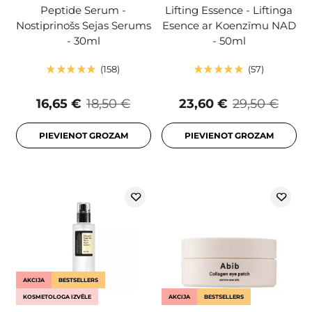
Peptide Serum -
Lifting Essence - Liftinga
Nostiprinošs Sejas Serums
Esence ar Koenzīmu NAD
- 30ml
- 50ml
158
57
16,65 €
18,50 €
23,60 €
29,50 €
PIEVIENOT GROZAM
PIEVIENOT GROZAM
AKCIJA
BESTSELLERS
KOSMETOLOGA IZVĒLE
AKCIJA
BESTSELLERS