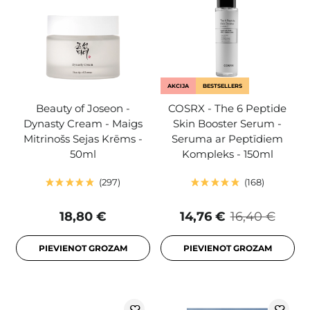
AKCIJA
BESTSELLERS
Beauty of Joseon -
COSRX - The 6 Peptide
Dynasty Cream - Maigs
Skin Booster Serum -
Mitrinošs Sejas Krēms -
Seruma ar Peptīdiem
50ml
Kompleks - 150ml
297
168
18,80 €
14,76 €
16,40 €
PIEVIENOT GROZAM
PIEVIENOT GROZAM