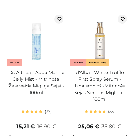
AKCIJA
AKCIJA
BESTSELLERS
Dr. Althea - Aqua Marine
d'Alba - White Truffle
Jelly Mist - Mitrinoša
First Spray Serum -
Želejveida Migliņa Sejai -
Izgaismojoši-Mitrinošs
100ml
Sejas Serums Migliņā -
100ml
72
53
15,21 €
16,90 €
25,06 €
35,80 €