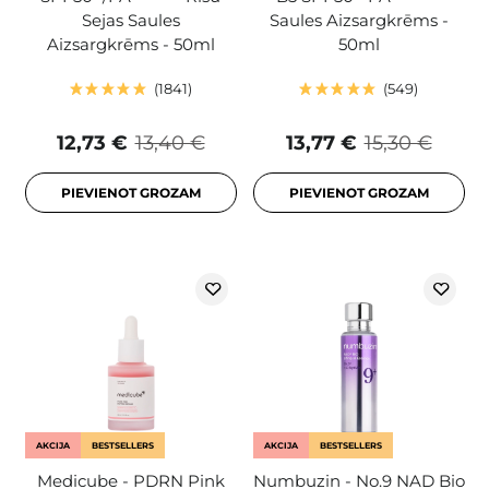
Sejas Saules
Saules Aizsargkrēms -
Aizsargkrēms - 50ml
50ml
1841
549
12,73 €
13,40 €
13,77 €
15,30 €
PIEVIENOT GROZAM
PIEVIENOT GROZAM
AKCIJA
BESTSELLERS
AKCIJA
BESTSELLERS
Medicube - PDRN Pink
Numbuzin - No.9 NAD Bio