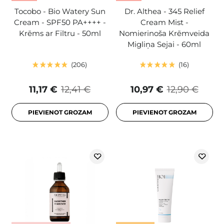
Tocobo - Bio Watery Sun
Dr. Althea - 345 Relief
Cream - SPF50 PA++++ -
Cream Mist -
Krēms ar Filtru - 50ml
Nomierinoša Krēmveida
Migliņa Sejai - 60ml
206
16
11,17 €
12,41 €
10,97 €
12,90 €
PIEVIENOT GROZAM
PIEVIENOT GROZAM