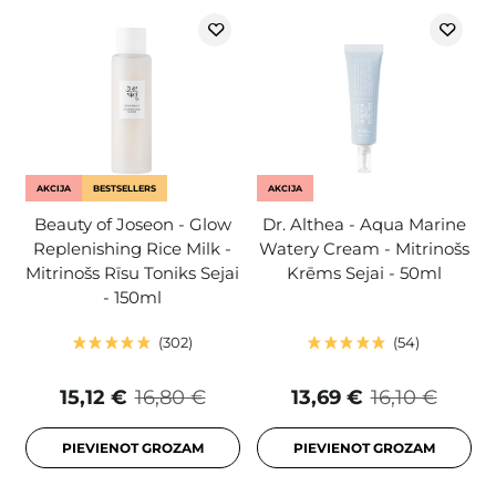
AKCIJA
BESTSELLERS
AKCIJA
Beauty of Joseon - Glow
Dr. Althea - Aqua Marine
Replenishing Rice Milk -
Watery Cream - Mitrinošs
Mitrinošs Rīsu Toniks Sejai
Krēms Sejai - 50ml
- 150ml
302
54
15,12 €
16,80 €
13,69 €
16,10 €
PIEVIENOT GROZAM
PIEVIENOT GROZAM