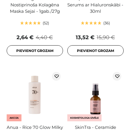
Nostiprinoša Kolagēna
Serums ar Hialuronskābi -
Maska Sejai - 1gab./27g
30ml
52
36
2,64 €
4,40 €
13,52 €
15,90 €
PIEVIENOT GROZAM
PIEVIENOT GROZAM
AKCIJA
KOSMETOLOGA IZVĒLE
Anua - Rice 70 Glow Milky
SkinTra - Ceramide