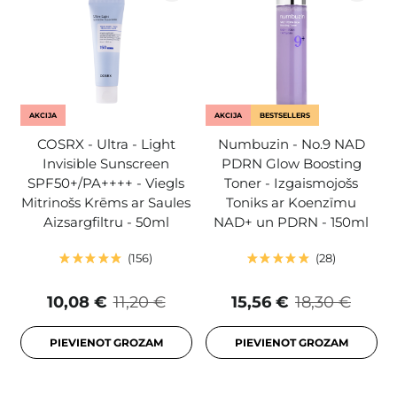
AKCIJA
AKCIJA
BESTSELLERS
COSRX - Ultra - Light
Numbuzin - No.9 NAD
Invisible Sunscreen
PDRN Glow Boosting
SPF50+/PA++++ - Viegls
Toner - Izgaismojošs
Mitrinošs Krēms ar Saules
Toniks ar Koenzīmu
Aizsargfiltru - 50ml
NAD+ un PDRN - 150ml
156
28
10,08 €
11,20 €
15,56 €
18,30 €
PIEVIENOT GROZAM
PIEVIENOT GROZAM