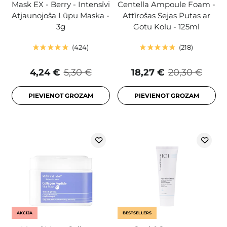
Mask EX - Berry - Intensīvi
Centella Ampoule Foam -
Atjaunojoša Lūpu Maska -
Attīrošas Sejas Putas ar
3g
Gotu Kolu - 125ml
424
218
4,24 €
5,30 €
18,27 €
20,30 €
PIEVIENOT GROZAM
PIEVIENOT GROZAM
AKCIJA
BESTSELLERS