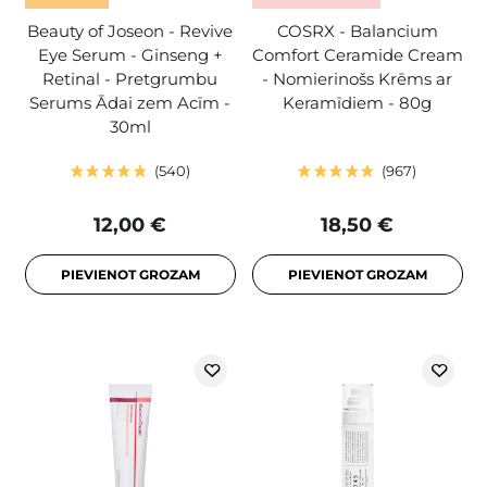
Beauty of Joseon - Revive
COSRX - Balancium
Eye Serum - Ginseng +
Comfort Ceramide Cream
Retinal - Pretgrumbu
- Nomierinošs Krēms ar
Serums Ādai zem Acīm -
Keramīdiem - 80g
30ml
540
967
12,00 €
18,50 €
PIEVIENOT GROZAM
PIEVIENOT GROZAM