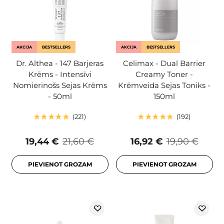
AKCIJA
BESTSELLERS
AKCIJA
BESTSELLERS
Dr. Althea - 147 Barjeras
Celimax - Dual Barrier
Krēms - Intensīvi
Creamy Toner -
Nomierinošs Sejas Krēms
Krēmveida Sejas Toniks -
- 50ml
150ml
221
192
19,44 €
21,60 €
16,92 €
19,90 €
PIEVIENOT GROZAM
PIEVIENOT GROZAM