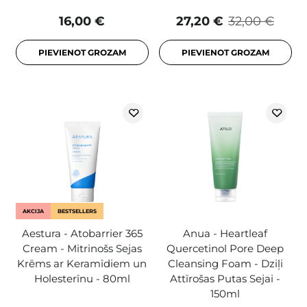
16,00 €
27,20 €
32,00 €
PIEVIENOT GROZAM
PIEVIENOT GROZAM
AKCIJA
BESTSELLERS
Aestura - Atobarrier 365
Anua - Heartleaf
Cream - Mitrinošs Sejas
Quercetinol Pore Deep
Krēms ar Keramīdiem un
Cleansing Foam - Dziļi
Holesterīnu - 80ml
Attīrošas Putas Sejai -
150ml