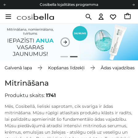
Cosibella lojalitātes programma
Bezmaskas piegāde no 49,00 €
Dāvanu Kartes
Cosibella lojalitātes programma
Bezmaskas piegāde no 49,00 €
Dāvanu Kartes
Galvenā lapa
Kopšanas līdzekļi
Ādas vajadzības
Mitrināšana
Produktu skaits:
1741
Mēs, Cosibellā, lieliski saprotam, cik svarīga ir ādas
mitrināšana. Mūsu rūpīgi atlasītais produktu klāsts ir radīts,
lai palīdzētu apmierināt šo fundamentālo ādas vajadzību.
Mūsu piedāvājumā atradīsi intensīvi mitrinošus serumus,
krēmus, emulsijas un želejas - atslēgu ceļā uz veselīgu un