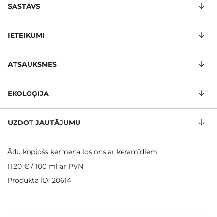
SASTĀVS
IETEIKUMI
ATSAUKSMES
EKOLOĢIJA
UZDOT JAUTĀJUMU
Ādu kopjošs ķermeņa losjons ar keramīdiem
11,20 €
/
100 ml
ar PVN
Produkta ID: 20614