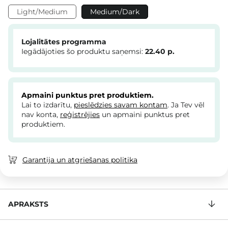
Light/Medium
Medium/Dark
Lojalitātes programma
Iegādājoties šo produktu saņemsi:
22.40
p.
Apmaini punktus pret produktiem.
Lai to izdarītu,
pieslēdzies savam kontam
. Ja Tev vēl
nav konta,
reģistrējies
un apmaini punktus pret
produktiem.
Garantija un atgriešanas politika
APRAKSTS