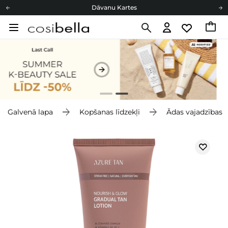
Dāvanu Kartes
Cosibella lojalitātes programma
Bezmaskas piegāde no 49,00 €
Dāvanu Kartes
Galvenā lapa
Kopšanas līdzekļi
Ādas vajadzības