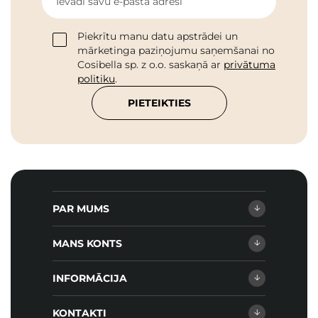
Ievadi savu e-pasta adresi
Piekrītu manu datu apstrādei un
mārketinga paziņojumu saņemšanai no
Cosibella sp. z o.o. saskaņā ar
privātuma
politiku
.
PIETEIKTIES
PAR MUMS
MANS KONTS
INFORMĀCIJA
KONTAKTI