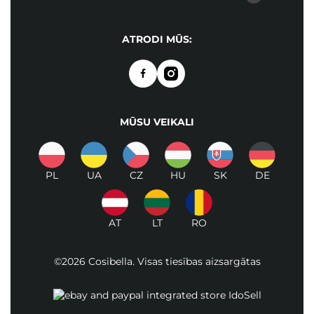
ATRODI MŪS:
MŪSU VEIKALI
PL
UA
CZ
HU
SK
DE
AT
LT
RO
©2026 Cosibella. Visas tiesības aizsargātas