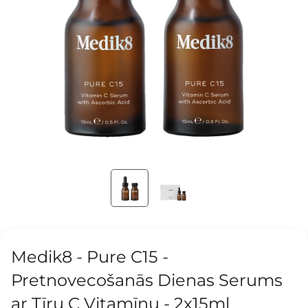
Medik8 - Pure C15 -
Pretnovecošanās Dienas Serums
ar Tīru C Vitamīnu - 2x15ml