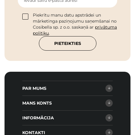
Ievadi savu e-pasta adresi
Piekrītu manu datu apstrādei un
mārketinga paziņojumu saņemšanai no
Cosibella sp. z o.o. saskaņā ar
privātuma
politiku
.
PIETEIKTIES
PAR MUMS
MANS KONTS
INFORMĀCIJA
KONTAKTI