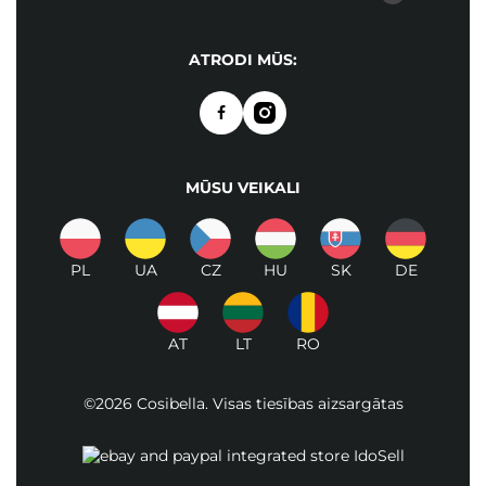
ATRODI MŪS:
MŪSU VEIKALI
PL
UA
CZ
HU
SK
DE
AT
LT
RO
©2026 Cosibella. Visas tiesības aizsargātas