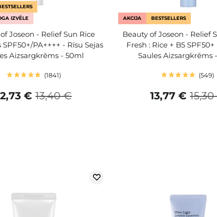
BESTSELLERS
GA IZVĒLE
AKCIJA
BESTSELLERS
of Joseon - Relief Sun Rice
Beauty of Joseon - Relief 
s SPF50+/PA++++ - Rīsu Sejas
Fresh : Rice + B5 SPF50+
es Aizsargkrēms - 50ml
Saules Aizsargkrēms 
1841
549
12,73 €
13,40 €
13,77 €
15,30