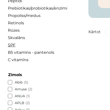
Peptīdi
Prebiotikas/probiotikas/enzīmi
Propoliss/medus
Retinols
Rozes
Kārtot
Skvalāns
SPF
B5 vitamīns - pantenols
C vitamīns
Zīmols
Abib
5
Amuse
2
ANUA
1
APLB
2
Axis-y
1