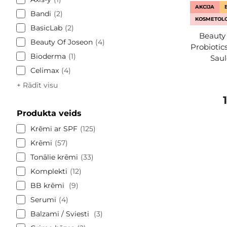
AKCIJA
Bandi
2
KOSMETOLO
BasicLab
2
Beauty 
Beauty Of Joseon
4
Probiotic
Bioderma
1
Saul
Celimax
4
+ Rādīt visu
Produkta veids
Krēmi ar SPF
125
Krēmi
57
Tonālie krēmi
33
Komplekti
12
BB krēmi
9
Serumi
4
Balzami / Sviesti
3