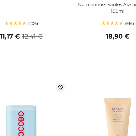
Nomierinošs Saules Aizsa
100ml
206
916
11,17 €
12,41 €
18,90 €