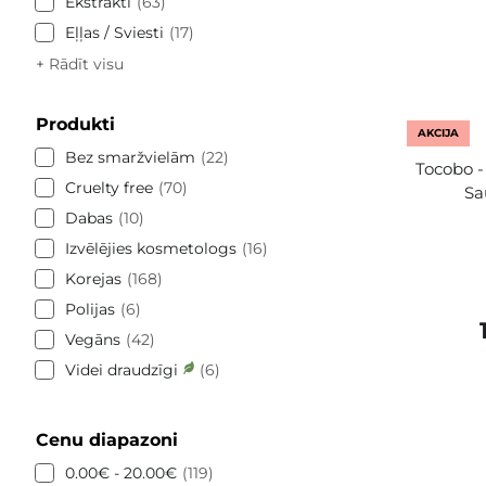
Ekstrakti
63
Eļļas / Sviesti
17
+ Rādīt visu
Produkti
AKCIJA
Bez smaržvielām
22
Tocobo -
Cruelty free
70
Sa
Dabas
10
Izvēlējies kosmetologs
16
Korejas
168
Polijas
6
Vegāns
42
Videi draudzīgi
6
Cenu diapazoni
0.00€ - 20.00€
119