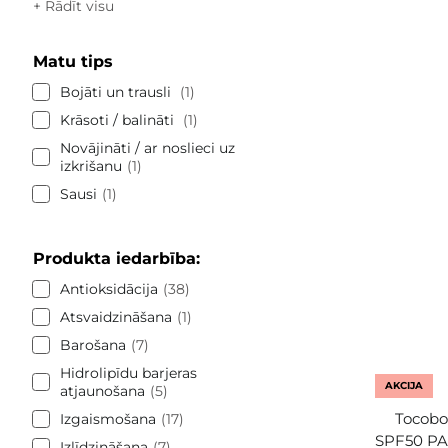
+ Rādīt visu
Matu tips
Bojāti un trausli
1
Krāsoti / balināti
1
Novājināti / ar noslieci uz
izkrišanu
1
Sausi
1
Produkta iedarbība:
Antioksidācija
38
Atsvaidzināšana
1
Barošana
7
Hidrolipīdu barjeras
AKCIJA
atjaunošana
5
Tocobo
Izgaismošana
17
SPF50 PA+
Izlīdzināšana
7