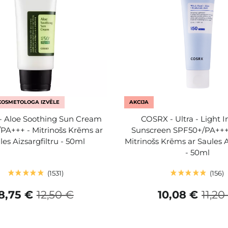
KOSMETOLOGA IZVĒLE
AKCIJA
 Aloe Soothing Sun Cream
COSRX - Ultra - Light I
PA+++ - Mitrinošs Krēms ar
Sunscreen SPF50+/PA++++
les Aizsargfiltru - 50ml
Mitrinošs Krēms ar Saules A
- 50ml
1531
156
8,75 €
12,50 €
10,08 €
11,20