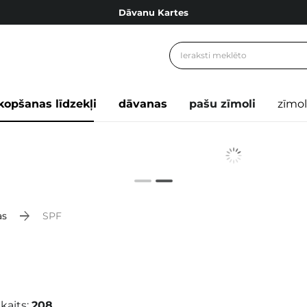
Dāvanu Kartes
Cosibella lojalitātes programma
Bezmaskas piegāde no 49,00 €
Dāvanu Kartes
kopšanas līdzekļi
dāvanas
pašu zīmoli
zīmol
as
SPF
kaits:
208