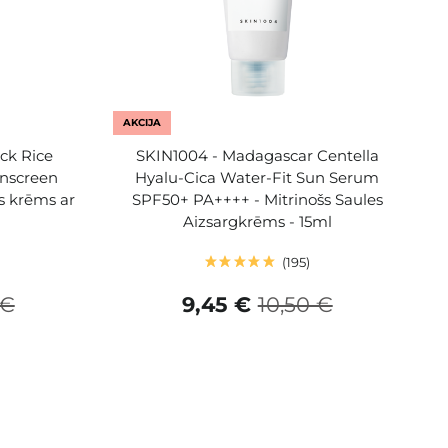
AKCIJA
ck Rice
SKIN1004 - Madagascar Centella
unscreen
Hyalu-Cica Water-Fit Sun Serum
s krēms ar
SPF50+ PA++++ - Mitrinošs Saules
Aizsargkrēms - 15ml
195
 €
9,45 €
10,50 €