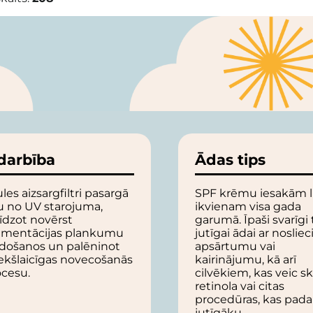
darbība
Ādas tips
les aizsargfiltri pasargā
SPF krēmu iesakām l
u no UV starojuma,
ikvienam visa gada
īdzot novērst
garumā. Īpaši svarīgi t
gmentācijas plankumu
jutīgai ādai ar nosliec
idošanos un palēninot
apsārtumu vai
ekšlaicīgas novecošanās
kairinājumu, kā arī
ocesu.
cilvēkiem, kas veic sk
retinola vai citas
procedūras, kas pada
jutīgāku.