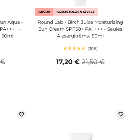
AKCIJA
KOSMETOLOGA IZVĒLE
Sun Aqua -
Round Lab - Birch Juice Moisturizing
 PA++++ -
Sun Cream SPF50+ PA++++ - Saules
- 50ml
Aizsargkrēms- 50ml
306
 €
17,20 €
21,50 €