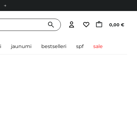
0,00 €
i
jaunumi
bestselleri
spf
sale