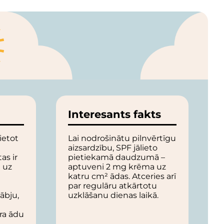
Interesants fakts
ietot
Lai nodrošinātu pilnvērtīgu
aizsardzību, SPF jālieto
as ir
pietiekamā daudzumā –
i uz
aptuveni 2 mg krēma uz
katru cm² ādas. Atceries arī
par regulāru atkārtotu
ābju,
uzklāšanu dienas laikā.
ra ādu