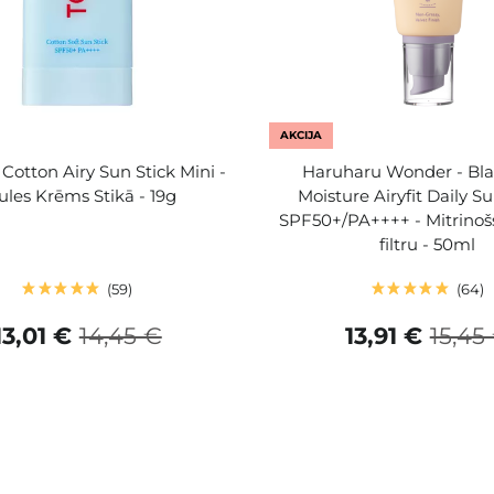
AKCIJA
 Cotton Airy Sun Stick Mini -
Haruharu Wonder - Bla
ules Krēms Stikā - 19g
Moisture Airyfit Daily S
SPF50+/PA++++ - Mitrinoš
filtru - 50ml
59
64
13,01 €
14,45 €
13,91 €
15,45