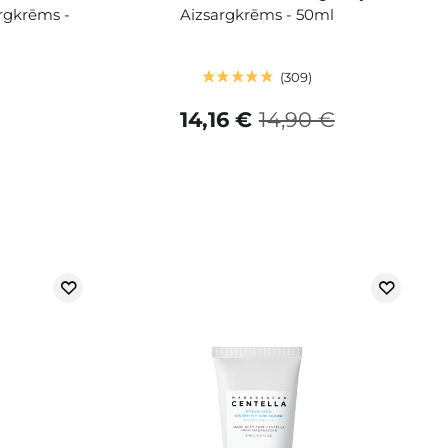
rgkrēms -
Aizsargkrēms - 50ml
309
14,16 €
14,90 €