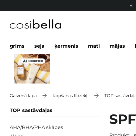
grims
seja
ķermenis
mati
mājas
Galvenā lapa
Kopšanas līdzekļi
TOP sastāvdaļ
TOP sastāvdaļas
SPF
AHA/BHA/PHA skābes
Produktu s