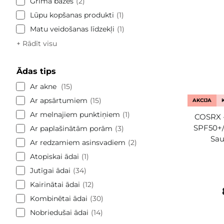
Grima bāzes
2
Lūpu kopšanas produkti
1
Matu veidošanas līdzekļi
1
+ Rādīt visu
Ādas tips
Ar akne
15
Ar apsārtumiem
15
AKCIJA
Ar melnajiem punktiņiem
1
COSRX -
SPF50+/
Ar paplašinātām porām
3
Sau
Ar redzamiem asinsvadiem
2
Atopiskai ādai
1
Jutīgai ādai
34
Kairinātai ādai
12
Kombinētai ādai
30
Nobriedušai ādai
14