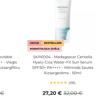
AKCIJA
BESTSELLERS
KOSMETOLOGA IZVĒLE
nvisible
SKIN1004 - Madagascar Centella
 - Viegls
Hyalu-Cica Water-Fit Sun Serum
izsargfiltru
SPF50+ PA++++ - Mitrinošs Saules
Aizsargkrēms - 50ml
195
 €
27,20 €
32,00 €