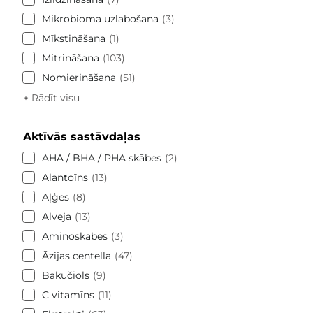
Mikrobioma uzlabošana
3
Mīkstināšana
1
Mitrināšana
103
Nomierināšana
51
+ Rādīt visu
Aktīvās sastāvdaļas
AHA / BHA / PHA skābes
2
Alantoīns
13
Aļģes
8
Alveja
13
Aminoskābes
3
Āzijas centella
47
Bakučiols
9
C vitamīns
11