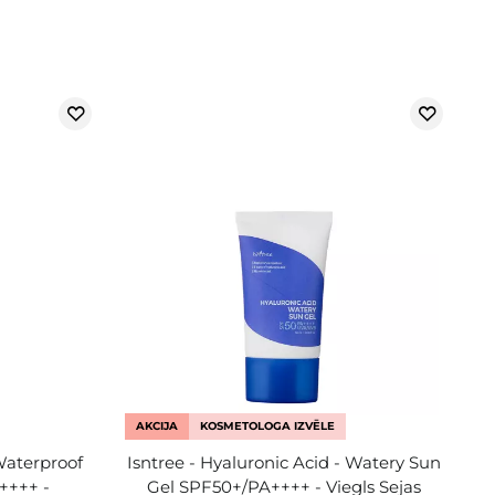
AKCIJA
KOSMETOLOGA IZVĒLE
Waterproof
Isntree - Hyaluronic Acid - Watery Sun
++++ -
Gel SPF50+/PA++++ - Viegls Sejas