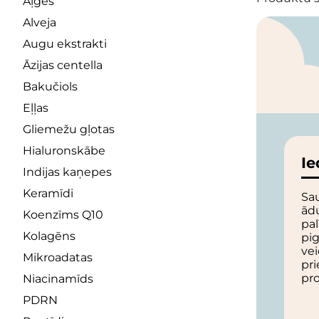
Aļģes
Alveja
Augu ekstrakti
Āzijas centella
Bakučiols
Eļļas
Gliemežu gļotas
Hialuronskābe
Ie
Indijas kaņepes
Keramīdi
Sau
ād
Koenzīms Q10
pal
Kolagēns
pi
ve
Mikroadatas
pri
pr
Niacinamīds
PDRN